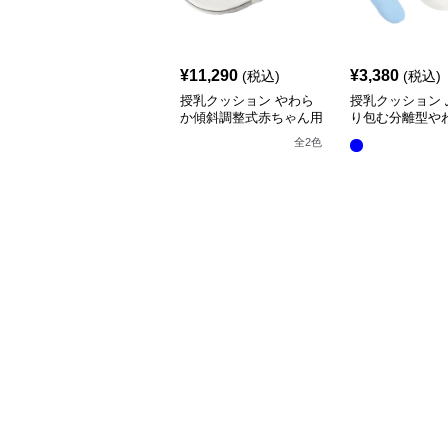
¥
11,290
¥
3,380
(税込)
(税込)
授乳クッション やわら
授乳クッション 
か傾斜調整式赤ちゃん用
り包む分離型や
抱き枕クッション
乳クッション
全
2
色