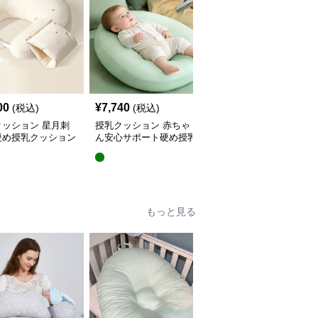
00
¥
7,740
¥
5,440
(税込)
(税込)
(税込)
クッション 星月刺
授乳クッション 赤ちゃ
授乳クッション 星と月
硬め授乳クッション
ん安心サポート硬め授乳
柄のしっかり硬め授乳ク
外し可能付き
クッション大判型
ッション2点セット
もっと見る