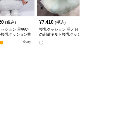
20
¥
7,410
¥
4,380
(税込)
(税込)
(税込)
クッション 星柄や
授乳クッション 星と月
授乳クッション かわい
か授乳クッション抱
の刺繍キルト授乳クッシ
い柄のビーズ入り授乳ク
兼用多機能タイプ
ョン ビーズ入り丸型
ッション
全
3
色
全
4
色