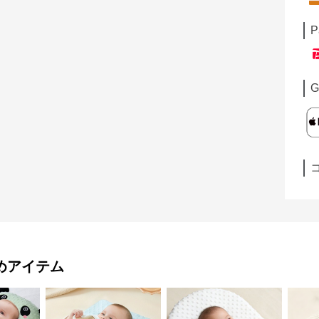
P
G
めアイテム