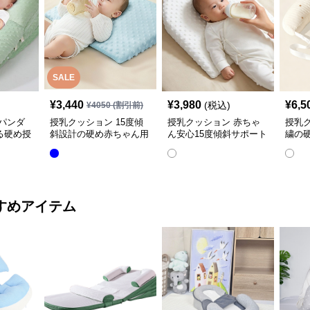
SALE
¥
3,440
¥
3,980
¥
6,5
(税込)
¥
4050
(割引前)
パンダ
授乳クッション 15度傾
授乳クッション 赤ちゃ
授乳
る硬め授
斜設計の硬め赤ちゃん用
ん安心15度傾斜サポート
繍の
授乳クッション
授乳クッション硬め
取り
すめアイテム