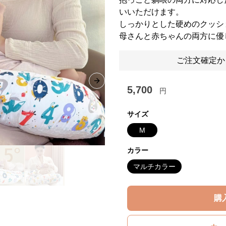
いいただけます。
しっかりとした硬めのクッシ
母さんと赤ちゃんの両方に優
ご注文確定か
Next slide
5,700
円
サイズ
M
カラー
マルチカラー
購