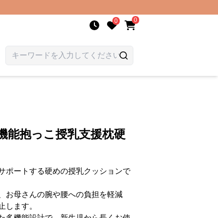
0
0
機能抱っこ授乳支援枕硬
サポートする硬めの授乳クッションで
、お母さんの腕や腰への負担を軽減
止します。
た多機能設計で、新生児から長くお使