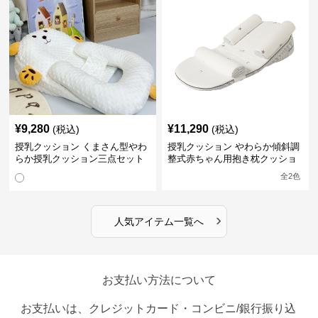
¥
9,280
¥
11,290
(税込)
(税込)
授乳クッション くまさん型やわ
授乳クッション やわらか傾斜調
らか授乳クッション三点セット
整式赤ちゃん用抱き枕クッショ
ン
全
2
色
›
人気アイテム一覧へ
お支払い方法について
お支払いは、クレジットカード・コンビニ/銀行振り込