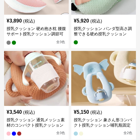
¥
3,890
¥
5,920
(税込)
(税込)
授乳クッション 硬め抱き枕 腰腹
授乳クッション パンダ型高さ調
サポート授乳クッション調節可
整できる硬め授乳クッション
能
全
3
色
¥
3,540
¥
5,150
(税込)
(税込)
授乳クッション 通気メッシュ素
授乳クッション 象さん形コンパ
材のコンパクト授乳クッション
クト授乳クッション哺乳瓶固定
全
3
色
全
2
色