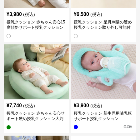
¥
3,980
¥
6,500
(税込)
(税込)
授乳クッション 赤ちゃん安心15
授乳クッション 星月刺繍の硬め
度傾斜サポート授乳クッション
授乳クッション取り外し可能付
硬め
き
¥
7,740
¥
3,900
(税込)
(税込)
授乳クッション 赤ちゃん安心サ
授乳クッション 新生児用哺乳瓶
ポート硬め授乳クッション大判
サポート授乳クッション
型
全
2
色