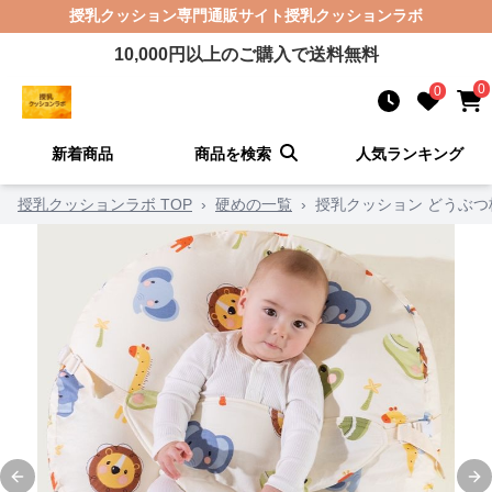
授乳クッション
専門通販サイト
授乳クッションラボ
10,000
円以上のご購入で送料無料
0
0
新着商品
商品を検索
人気ランキング
授乳クッションラボ TOP
›
硬めの一覧
›
授乳クッション どうぶ
Previous slide
Ne