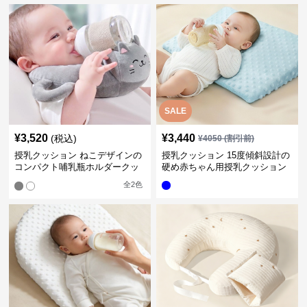
SALE
¥
3,520
¥
3,440
(税込)
¥
4050
(割引前)
授乳クッション ねこデザインの
授乳クッション 15度傾斜設計の
コンパクト哺乳瓶ホルダークッ
硬め赤ちゃん用授乳クッション
ション
全
2
色