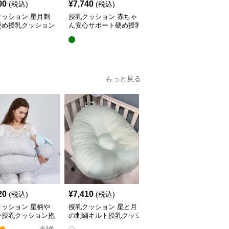
00
¥
7,740
¥
5,440
(税込)
(税込)
(税込)
クッション 星月刺
授乳クッション 赤ちゃ
授乳クッション 星と月
硬め授乳クッション
ん安心サポート硬め授乳
柄のしっかり硬め授乳ク
外し可能付き
クッション大判型
ッション2点セット
もっと見る
20
¥
7,410
¥
4,380
(税込)
(税込)
(税込)
クッション 星柄や
授乳クッション 星と月
授乳クッション かわい
か授乳クッション抱
の刺繍キルト授乳クッシ
い柄のビーズ入り授乳ク
兼用多機能タイプ
ョン ビーズ入り丸型
ッション
全
3
色
全
4
色