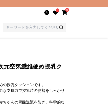
0
0
次元空気繊維硬め授乳ク
めの授乳クッションです。
力な支撑力で授乳時の姿勢をしっかり
赤ちゃんの胃酸逆流を防ぎ、科学的な