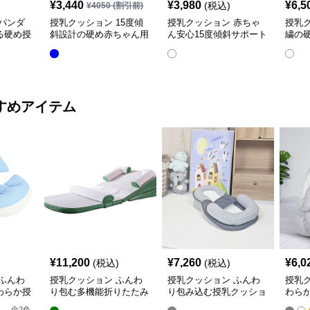
¥
3,440
¥
3,980
¥
6,5
(税込)
¥
4050
(割引前)
パンダ
授乳クッション 15度傾
授乳クッション 赤ちゃ
授乳
る硬め授
斜設計の硬め赤ちゃん用
ん安心15度傾斜サポート
繍の
授乳クッション
授乳クッション硬め
取り
すめアイテム
¥
11,200
¥
7,260
¥
6,0
(税込)
(税込)
ふんわ
授乳クッション ふんわ
授乳クッション ふんわ
授乳
わらか授
り包む多機能折りたたみ
り包み込む授乳クッショ
わら
授乳クッション
ン U字型多機能タイプ
き枕
全
2
色