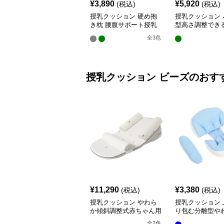
¥
3,890
¥
5,920
(税込)
(税込)
授乳クッション 硬め抱
授乳クッション 
き枕 腰腹サポート授乳
型高さ調整でき
クッション調節可能
乳クッション
全
3
色
授乳クッション
ビーズ
のおす
¥
11,290
¥
3,380
(税込)
(税込)
授乳クッション やわら
授乳クッション 
か傾斜調整式赤ちゃん用
り包む分離型や
抱き枕クッション
乳クッション
全
2
色