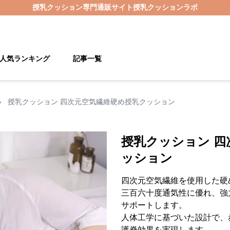
授乳クッション
専門通販サイト
授乳クッションラボ
人気ランキング
記事一覧
›
授乳クッション 四次元空気繊維硬め授乳クッション
授乳クッション 四
ッション
四次元空気繊維を使用した硬
三百六十度通気性に優れ、強
サポートします。
人体工学に基づいた設計で、
護脊効果を実現します。