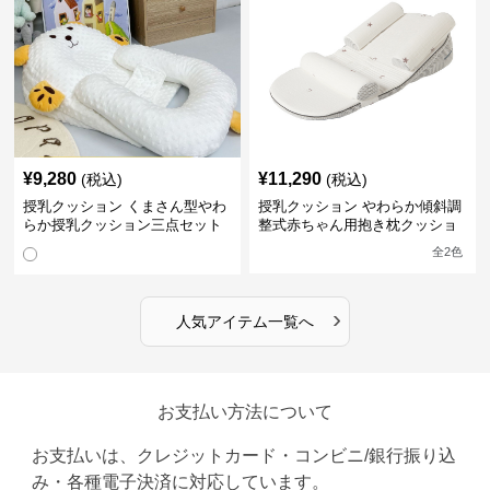
¥
9,280
¥
11,290
(税込)
(税込)
授乳クッション くまさん型やわ
授乳クッション やわらか傾斜調
らか授乳クッション三点セット
整式赤ちゃん用抱き枕クッショ
ン
全
2
色
›
人気アイテム一覧へ
お支払い方法について
お支払いは、クレジットカード・コンビニ/銀行振り込
み・各種電子決済に対応しています。