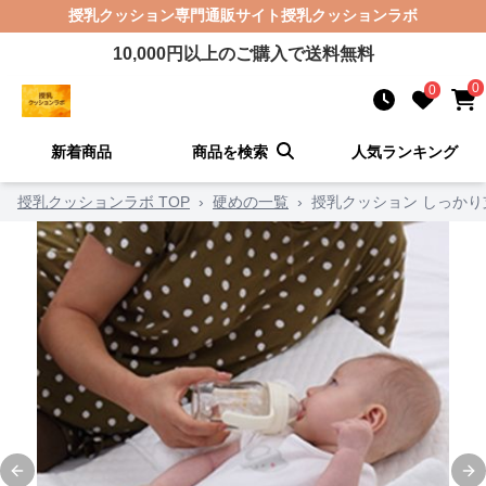
授乳クッション
専門通販サイト
授乳クッションラボ
10,000
円以上のご購入で送料無料
0
0
新着商品
商品を検索
人気ランキング
授乳クッションラボ TOP
›
硬めの一覧
›
授乳クッション しっか
Previous slide
Ne