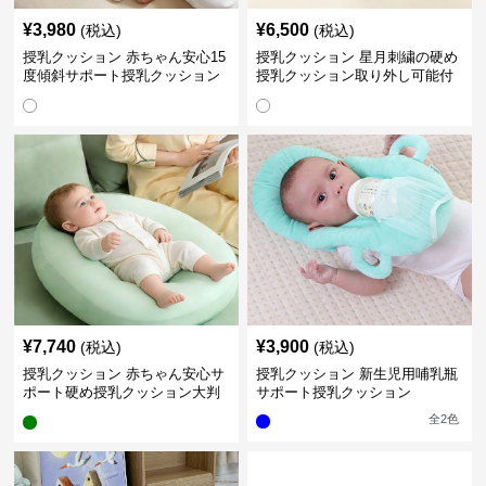
¥
3,980
¥
6,500
(税込)
(税込)
授乳クッション 赤ちゃん安心15
授乳クッション 星月刺繍の硬め
度傾斜サポート授乳クッション
授乳クッション取り外し可能付
硬め
き
¥
7,740
¥
3,900
(税込)
(税込)
授乳クッション 赤ちゃん安心サ
授乳クッション 新生児用哺乳瓶
ポート硬め授乳クッション大判
サポート授乳クッション
型
全
2
色