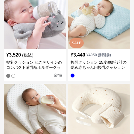
SALE
¥
3,520
¥
3,440
(税込)
¥
4050
(割引前)
授乳クッション ねこデザインの
授乳クッション 15度傾斜設計の
コンパクト哺乳瓶ホルダークッ
硬め赤ちゃん用授乳クッション
ション
全
2
色