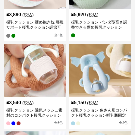
¥
3,890
¥
5,920
(税込)
(税込)
授乳クッション 硬め抱き枕 腰腹
授乳クッション パンダ型高さ調
サポート授乳クッション調節可
整できる硬め授乳クッション
能
全
3
色
¥
3,540
¥
5,150
(税込)
(税込)
授乳クッション 通気メッシュ素
授乳クッション 象さん形コンパ
材のコンパクト授乳クッション
クト授乳クッション哺乳瓶固定
全
3
色
全
2
色