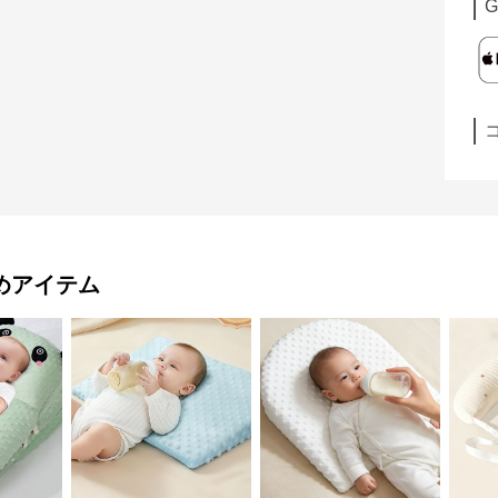
G
めアイテム