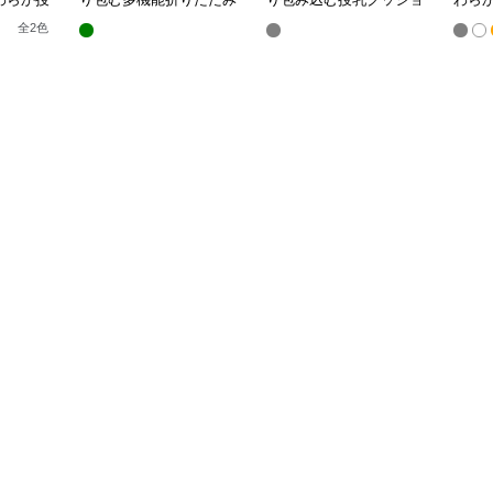
授乳クッション
ン U字型多機能タイプ
き枕
全
2
色