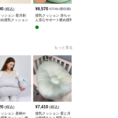
00
¥
6,570
¥
4,620
(税込)
¥
7740
(割引前)
¥
5440
(割引前)
クッション 星月刺
授乳クッション 赤ちゃ
授乳クッション 星と月
硬め授乳クッション
ん安心サポート硬め授乳
柄のしっかり硬め授乳ク
外し可能付き
クッション大判型
ッション2点セット
もっと見る
20
¥
7,410
¥
4,380
(税込)
(税込)
(税込)
クッション 星柄や
授乳クッション 星と月
授乳クッション かわい
か授乳クッション抱
の刺繍キルト授乳クッシ
い柄のビーズ入り授乳ク