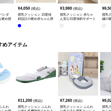
¥
4,050
¥
3,980
¥
6,5
(税込)
(税込)
パンダ
授乳クッション 15度傾
授乳クッション 赤ちゃ
授乳
る硬め授
斜設計の硬め赤ちゃん用
ん安心15度傾斜サポート
繍の
授乳クッション
授乳クッション硬め
取り
すめアイテム
¥
11,200
¥
7,260
¥
6,0
(税込)
(税込)
ふんわ
授乳クッション ふんわ
授乳クッション ふんわ
授乳
わらか授
り包む多機能折りたたみ
り包み込む授乳クッショ
わら