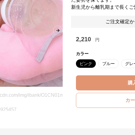
新生児から離乳期まで長くご
ご注文確定か
Next slide
2,210
円
カラー
ピンク
ブルー
グレ
購
カー