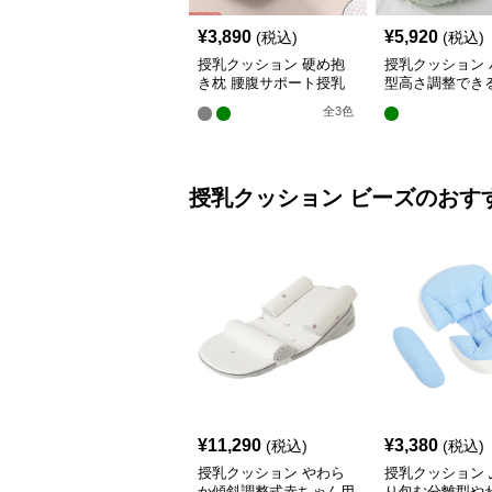
¥
3,890
¥
5,920
(税込)
(税込)
授乳クッション 硬め抱
授乳クッション 
き枕 腰腹サポート授乳
型高さ調整でき
クッション調節可能
乳クッション
全
3
色
授乳クッション
ビーズ
のおす
¥
11,290
¥
3,380
(税込)
(税込)
授乳クッション やわら
授乳クッション 
か傾斜調整式赤ちゃん用
り包む分離型や