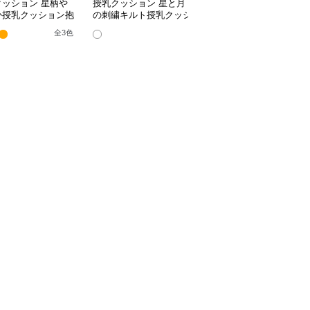
クッション 星柄や
授乳クッション 星と月
授乳クッション かわい
か授乳クッション抱
の刺繍キルト授乳クッシ
い柄のビーズ入り授乳ク
兼用多機能タイプ
ョン ビーズ入り丸型
ッション
全
3
色
全
4
色