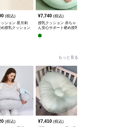
00
¥
7,740
¥
5,440
(税込)
(税込)
(税込)
クッション 星月刺
授乳クッション 赤ちゃ
授乳クッション 星と月
硬め授乳クッション
ん安心サポート硬め授乳
柄のしっかり硬め授乳ク
外し可能付き
クッション大判型
ッション2点セット
もっと見る
20
¥
7,410
¥
4,380
(税込)
(税込)
(税込)