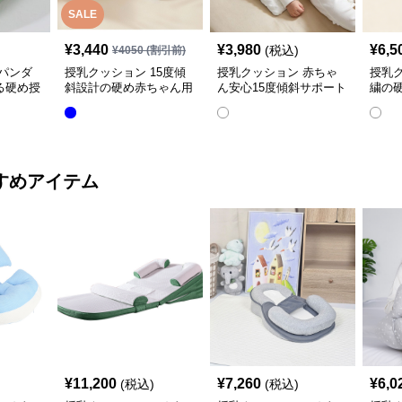
SALE
¥
3,440
¥
3,980
¥
6,5
(税込)
¥
4050
(割引前)
パンダ
授乳クッション 15度傾
授乳クッション 赤ちゃ
授乳
る硬め授
斜設計の硬め赤ちゃん用
ん安心15度傾斜サポート
繍の
授乳クッション
授乳クッション硬め
取り
すめアイテム
¥
11,200
¥
7,260
¥
6,0
(税込)
(税込)