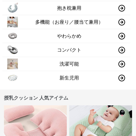
抱き枕兼用
多機能（お座り／腰当て兼用）
やわらかめ
コンパクト
洗濯可能
新生児用
授乳クッション 人気アイテム