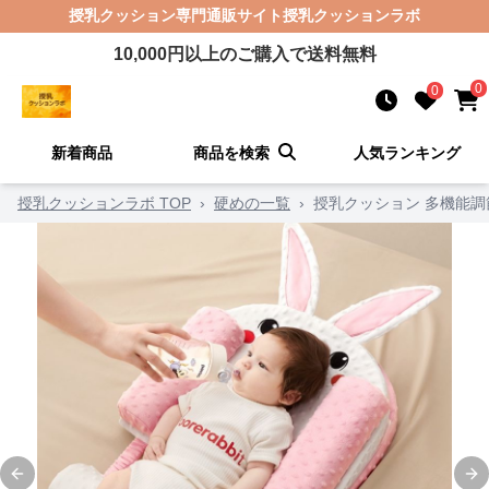
授乳クッション
専門通販サイト
授乳クッションラボ
10,000
円以上のご購入で送料無料
0
0
新着商品
商品を検索
人気ランキング
授乳クッションラボ TOP
›
硬めの一覧
›
授乳クッション 多機能
Previous slide
Ne