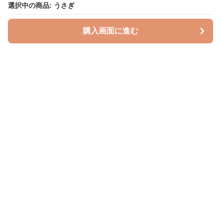
選択中の商品: うさぎ
購入画面に進む
授乳クッションラボ
について
利用規約
プライバシー