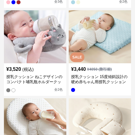
全
3
色
全
2
色
SALE
¥
3,520
¥
3,440
(税込)
¥
4050
(割引前)
授乳クッション ねこデザインの
授乳クッション 15度傾斜設計の
コンパクト哺乳瓶ホルダークッ
硬め赤ちゃん用授乳クッション
ション
全
2
色