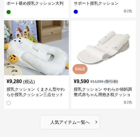
ポート硬め授乳クッション大判
サポート授乳クッション
型
全
2
色
SALE
¥
9,280
¥
9,590
(税込)
¥
11290
(割引前)
授乳クッション くまさん型やわ
授乳クッション やわらか傾斜調
らか授乳クッション三点セット
整式赤ちゃん用抱き枕クッショ
ン
全
2
色
›
人気アイテム一覧へ