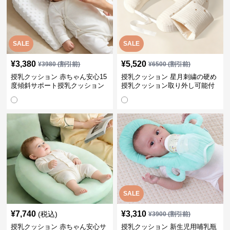
SALE
SALE
¥
3,380
¥
5,520
¥
3980
(割引前)
¥
6500
(割引前)
授乳クッション 赤ちゃん安心15
授乳クッション 星月刺繍の硬め
度傾斜サポート授乳クッション
授乳クッション取り外し可能付
硬め
き
SALE
¥
7,740
¥
3,310
(税込)
¥
3900
(割引前)
授乳クッション 赤ちゃん安心サ
授乳クッション 新生児用哺乳瓶