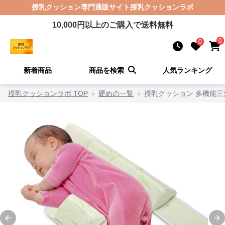
授乳クッション
専門通販サイト
授乳クッションラボ
10,000
円以上のご購入で送料無料
0
0
新着商品
商品を検索
人気ランキング
授乳クッションラボ TOP
›
硬めの一覧
›
授乳クッション 多機能
Previous slide
Ne