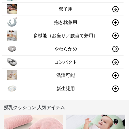
双子用
抱き枕兼用
多機能（お座り／腰当て兼用）
やわらかめ
コンパクト
洗濯可能
新生児用
授乳クッション 人気アイテム