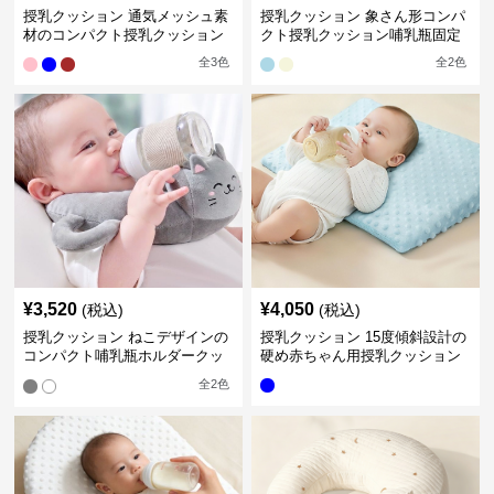
授乳クッション 通気メッシュ素
授乳クッション 象さん形コンパ
材のコンパクト授乳クッション
クト授乳クッション哺乳瓶固定
全
3
色
全
2
色
¥
3,520
¥
4,050
(税込)
(税込)
授乳クッション ねこデザインの
授乳クッション 15度傾斜設計の
コンパクト哺乳瓶ホルダークッ
硬め赤ちゃん用授乳クッション
ション
全
2
色