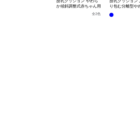
授乳クッション やわら
授乳クッション 
か傾斜調整式赤ちゃん用
り包む分離型や
抱き枕クッション
乳クッション
全
2
色