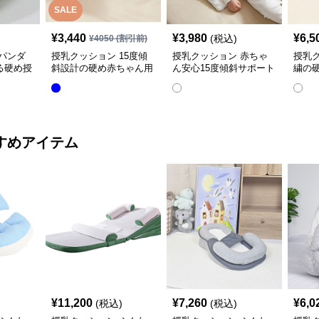
SALE
¥
3,440
¥
3,980
¥
6,5
(税込)
¥
4050
(割引前)
パンダ
授乳クッション 15度傾
授乳クッション 赤ちゃ
授乳
る硬め授
斜設計の硬め赤ちゃん用
ん安心15度傾斜サポート
繍の
授乳クッション
授乳クッション硬め
取り
すめアイテム
¥
11,200
¥
7,260
¥
6,0
(税込)
(税込)