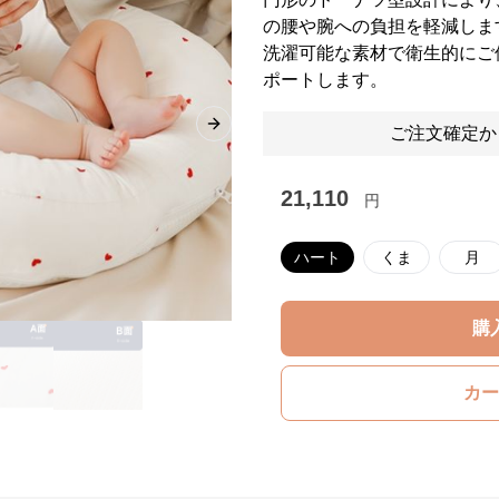
の腰や腕への負担を軽減しま
洗濯可能な素材で衛生的にご
ポートします。
ご注文確定か
Next slide
21,110
円
ハート
くま
月
購
カー