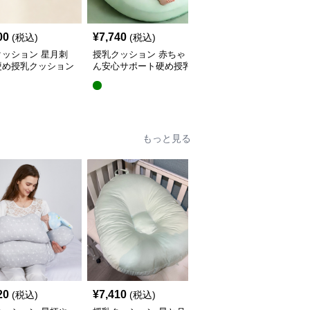
00
¥
7,740
¥
5,440
(税込)
(税込)
(税込)
クッション 星月刺
授乳クッション 赤ちゃ
授乳クッション 星と月
硬め授乳クッション
ん安心サポート硬め授乳
柄のしっかり硬め授乳ク
外し可能付き
クッション大判型
ッション2点セット
もっと見る
20
¥
7,410
¥
4,380
(税込)
(税込)
(税込)