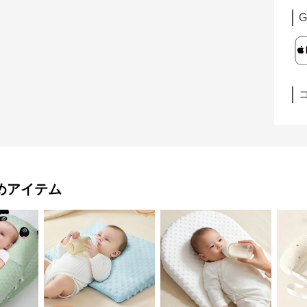
G
めアイテム