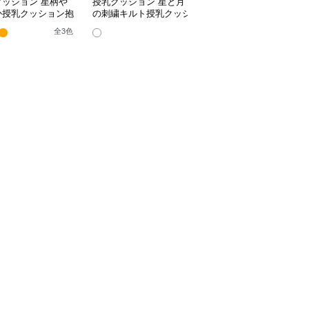
クッション 星柄や
授乳クッション 星と月
授乳クッション かわい
か授乳クッション抱
の刺繍キルト授乳クッシ
い柄のビーズ入り授乳ク
兼用多機能タイプ
ョン ビーズ入り丸型
ッション
全
3
色
全
4
色