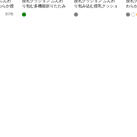
ふんわ
授乳クッション ふんわ
授乳クッション ふんわ
授乳
わらか授
り包む多機能折りたたみ
り包み込む授乳クッショ
わら
授乳クッション
ン U字型多機能タイプ
き枕
全
2
色