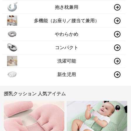
抱き枕兼用
多機能（お座り／腰当て兼用）
やわらかめ
コンパクト
洗濯可能
新生児用
授乳クッション 人気アイテム