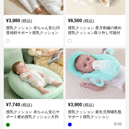
¥
3,980
¥
6,500
(税込)
(税込)
授乳クッション 赤ちゃん安心15
授乳クッション 星月刺繍の硬め
度傾斜サポート授乳クッション
授乳クッション取り外し可能付
硬め
き
¥
7,740
¥
3,900
(税込)
(税込)
授乳クッション 赤ちゃん安心サ
授乳クッション 新生児用哺乳瓶
ポート硬め授乳クッション大判
サポート授乳クッション
型
全
2
色