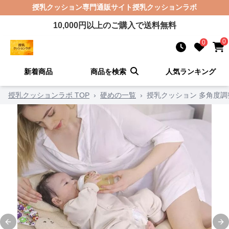
授乳クッション
専門通販サイト
授乳クッションラボ
10,000
円以上のご購入で送料無料
0
0
新着商品
商品を検索
人気ランキング
授乳クッションラボ TOP
›
硬めの一覧
›
授乳クッション 多角度
Previous slide
Ne