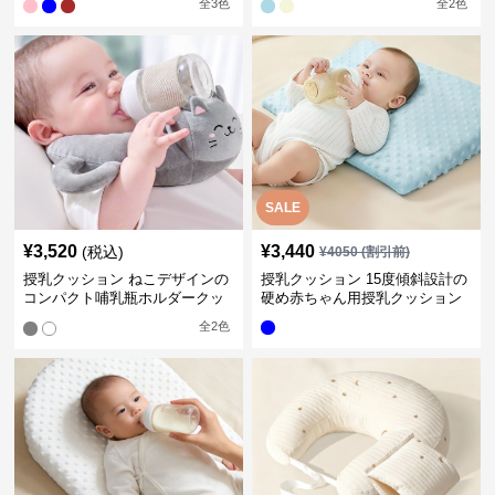
全
3
色
全
2
色
SALE
¥
3,520
¥
3,440
(税込)
¥
4050
(割引前)
授乳クッション ねこデザインの
授乳クッション 15度傾斜設計の
コンパクト哺乳瓶ホルダークッ
硬め赤ちゃん用授乳クッション
ション
全
2
色