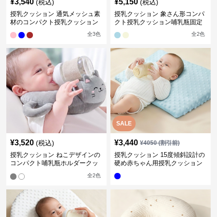
¥
3,540
¥
5,150
(税込)
(税込)
授乳クッション 通気メッシュ素
授乳クッション 象さん形コンパ
材のコンパクト授乳クッション
クト授乳クッション哺乳瓶固定
全
3
色
全
2
色
SALE
¥
3,520
¥
3,440
(税込)
¥
4050
(割引前)
授乳クッション ねこデザインの
授乳クッション 15度傾斜設計の
コンパクト哺乳瓶ホルダークッ
硬め赤ちゃん用授乳クッション
ション
全
2
色