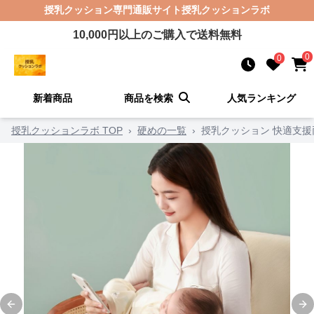
授乳クッション
専門通販サイト
授乳クッションラボ
10,000
円以上のご購入で送料無料
0
0
新着商品
商品を検索
人気ランキング
授乳クッションラボ TOP
›
硬めの一覧
›
授乳クッション 快適支
Previous slide
Ne