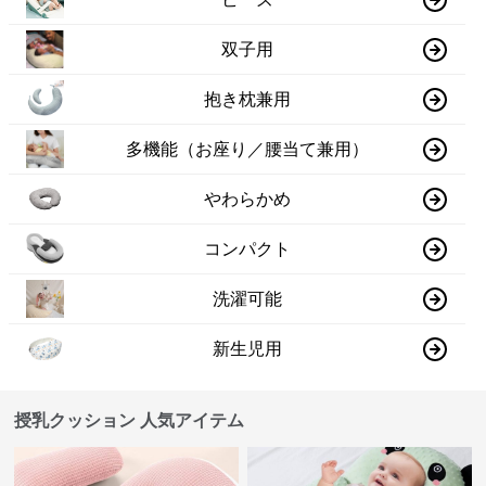
双子用
抱き枕兼用
多機能（お座り／腰当て兼用）
やわらかめ
コンパクト
洗濯可能
新生児用
授乳クッション 人気アイテム