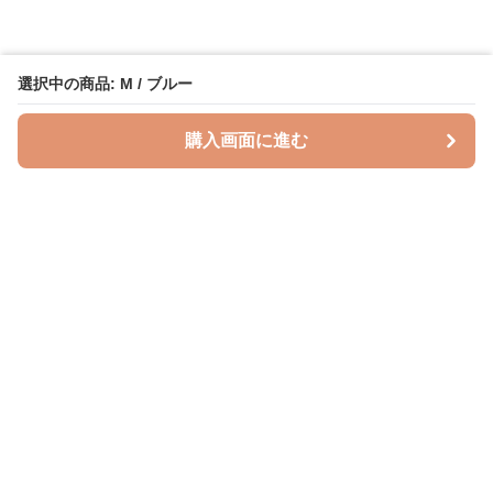
選択中の商品: M / ブルー
購入画面に進む
授乳クッションラボ
について
利用規約