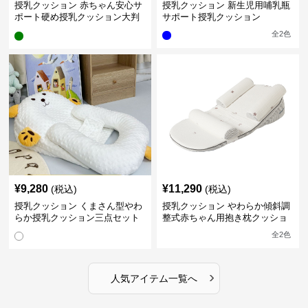
授乳クッション 赤ちゃん安心サ
授乳クッション 新生児用哺乳瓶
ポート硬め授乳クッション大判
サポート授乳クッション
型
全
2
色
¥
9,280
¥
11,290
(税込)
(税込)
授乳クッション くまさん型やわ
授乳クッション やわらか傾斜調
らか授乳クッション三点セット
整式赤ちゃん用抱き枕クッショ
ン
全
2
色
›
人気アイテム一覧へ