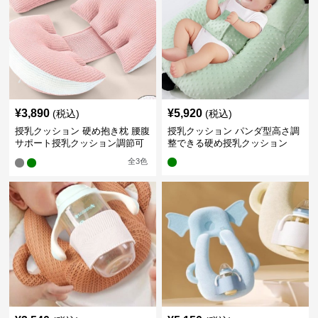
¥
3,890
¥
5,920
(税込)
(税込)
授乳クッション 硬め抱き枕 腰腹
授乳クッション パンダ型高さ調
サポート授乳クッション調節可
整できる硬め授乳クッション
能
全
3
色