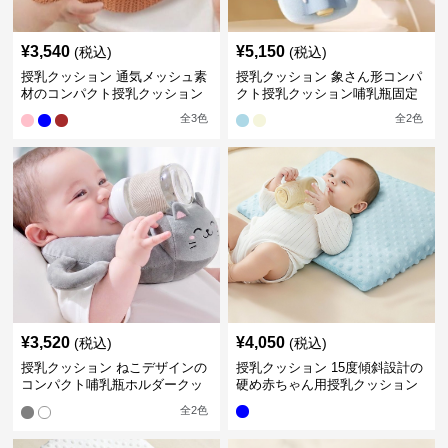
¥
3,540
¥
5,150
(税込)
(税込)
授乳クッション 通気メッシュ素
授乳クッション 象さん形コンパ
材のコンパクト授乳クッション
クト授乳クッション哺乳瓶固定
全
3
色
全
2
色
¥
3,520
¥
4,050
(税込)
(税込)
授乳クッション ねこデザインの
授乳クッション 15度傾斜設計の
コンパクト哺乳瓶ホルダークッ
硬め赤ちゃん用授乳クッション
ション
全
2
色