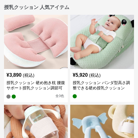
授乳クッション 人気アイテム
¥
3,890
¥
5,920
(税込)
(税込)
授乳クッション 硬め抱き枕 腰腹
授乳クッション パンダ型高さ調
サポート授乳クッション調節可
整できる硬め授乳クッション
能
全
3
色