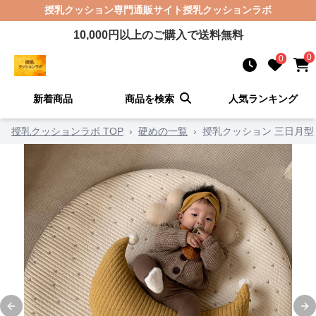
授乳クッション
専門通販サイト
授乳クッションラボ
10,000
円以上のご購入で送料無料
0
0
新着商品
商品を検索
人気ランキング
授乳クッションラボ TOP
›
硬めの一覧
›
授乳クッション 三日月
Previous slide
Ne