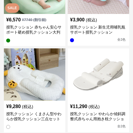
SALE
¥
6,570
¥
3,900
(税込)
¥
7740
(割引前)
授乳クッション 赤ちゃん安心サ
授乳クッション 新生児用哺乳瓶
ポート硬め授乳クッション大判
サポート授乳クッション
型
全
2
色
¥
9,280
¥
11,290
(税込)
(税込)
授乳クッション くまさん型やわ
授乳クッション やわらか傾斜調
らか授乳クッション三点セット
整式赤ちゃん用抱き枕クッショ
ン
全
2
色