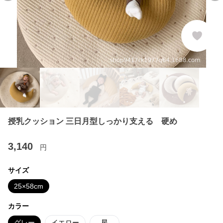
授乳クッション 三日月型しっかり支える 硬め
3,140
円
サイズ
25×58cm
カラー
グレー
イエロー
星