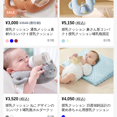
SALE
¥
3,000
¥
5,150
(税込)
¥
3540
(割引前)
授乳クッション 通気メッシュ素
授乳クッション 象さん形コンパ
材のコンパクト授乳クッション
クト授乳クッション哺乳瓶固定
全
3
色
全
2
色
¥
3,520
¥
4,050
(税込)
(税込)
授乳クッション ねこデザインの
授乳クッション 15度傾斜設計の
コンパクト哺乳瓶ホルダークッ
硬め赤ちゃん用授乳クッション
ション
全
2
色