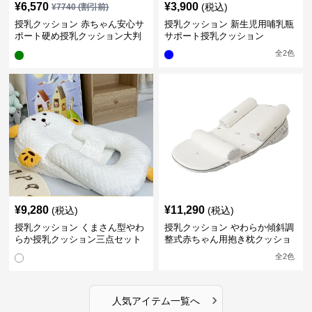
¥
6,570
¥
3,900
(税込)
¥
7740
(割引前)
授乳クッション 赤ちゃん安心サ
授乳クッション 新生児用哺乳瓶
ポート硬め授乳クッション大判
サポート授乳クッション
型
全
2
色
¥
9,280
¥
11,290
(税込)
(税込)
授乳クッション くまさん型やわ
授乳クッション やわらか傾斜調
らか授乳クッション三点セット
整式赤ちゃん用抱き枕クッショ
ン
全
2
色
›
人気アイテム一覧へ