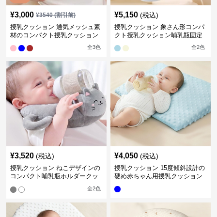
¥
3,000
¥
5,150
(税込)
¥
3540
(割引前)
授乳クッション 通気メッシュ素
授乳クッション 象さん形コンパ
材のコンパクト授乳クッション
クト授乳クッション哺乳瓶固定
全
3
色
全
2
色
¥
3,520
¥
4,050
(税込)
(税込)
授乳クッション ねこデザインの
授乳クッション 15度傾斜設計の
コンパクト哺乳瓶ホルダークッ
硬め赤ちゃん用授乳クッション
ション
全
2
色