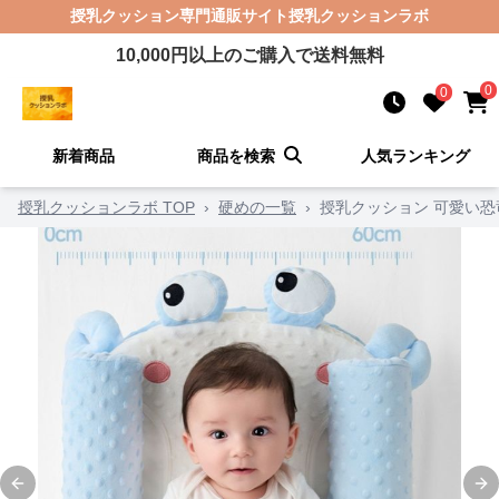
授乳クッション
専門通販サイト
授乳クッションラボ
10,000
円以上のご購入で送料無料
0
0
新着商品
商品を検索
人気ランキング
授乳クッションラボ TOP
›
硬めの一覧
›
授乳クッション 可愛い
Previous slide
Ne