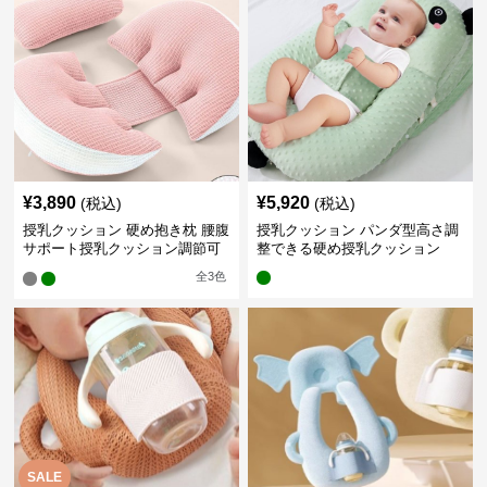
¥
3,890
¥
5,920
(税込)
(税込)
授乳クッション 硬め抱き枕 腰腹
授乳クッション パンダ型高さ調
サポート授乳クッション調節可
整できる硬め授乳クッション
能
全
3
色
SALE