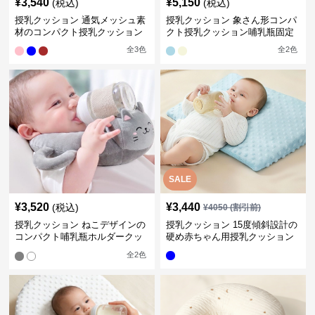
¥
3,540
¥
5,150
(税込)
(税込)
授乳クッション 通気メッシュ素
授乳クッション 象さん形コンパ
材のコンパクト授乳クッション
クト授乳クッション哺乳瓶固定
全
3
色
全
2
色
SALE
¥
3,520
¥
3,440
(税込)
¥
4050
(割引前)
授乳クッション ねこデザインの
授乳クッション 15度傾斜設計の
コンパクト哺乳瓶ホルダークッ
硬め赤ちゃん用授乳クッション
ション
全
2
色