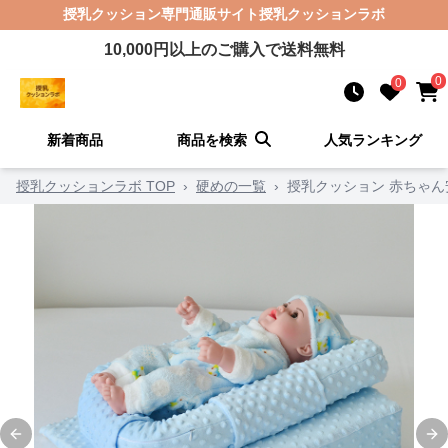
授乳クッション
専門通販サイト
授乳クッションラボ
10,000
円以上のご購入で送料無料
0
0
新着商品
商品を検索
人気ランキング
授乳クッションラボ TOP
›
硬めの一覧
›
授乳クッション 赤ちゃ
Previous slide
Ne