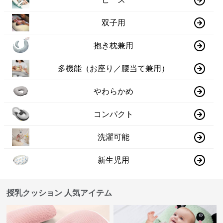
双子用
抱き枕兼用
多機能（お座り／腰当て兼用）
やわらかめ
コンパクト
洗濯可能
新生児用
授乳クッション 人気アイテム