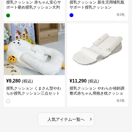
授乳クッション 赤ちゃん安心サ
授乳クッション 新生児用哺乳瓶
ポート硬め授乳クッション大判
サポート授乳クッション
型
全
2
色
¥
9,280
¥
11,290
(税込)
(税込)
授乳クッション くまさん型やわ
授乳クッション やわらか傾斜調
らか授乳クッション三点セット
整式赤ちゃん用抱き枕クッショ
ン
全
2
色
›
人気アイテム一覧へ