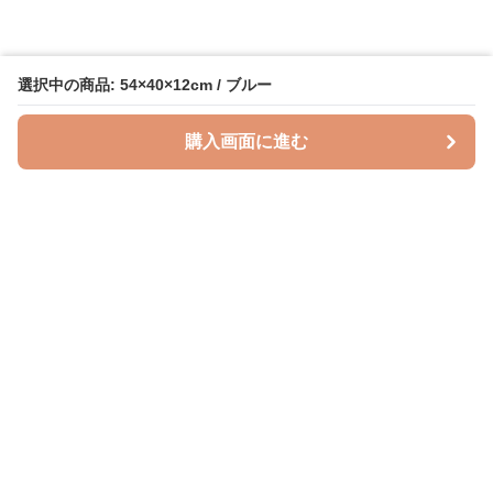
選択中の商品: 54×40×12cm / ブルー
購入画面に進む
授乳クッションラボ
について
利用規約