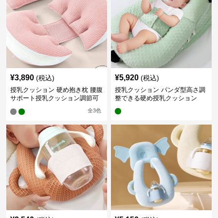
¥
3,890
¥
5,920
(税込)
(税込)
授乳クッション 硬め抱き枕 腰腹
授乳クッション パンダ型高さ調
サポート授乳クッション調節可
整できる硬め授乳クッション
能
全
3
色