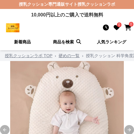
授乳クッション
専門通販サイト
授乳クッションラボ
10,000
円以上のご購入で送料無料
0
0
新着商品
商品を検索
人気ランキング
授乳クッションラボ TOP
›
硬めの一覧
›
授乳クッション 科学角度
Previous slide
Ne