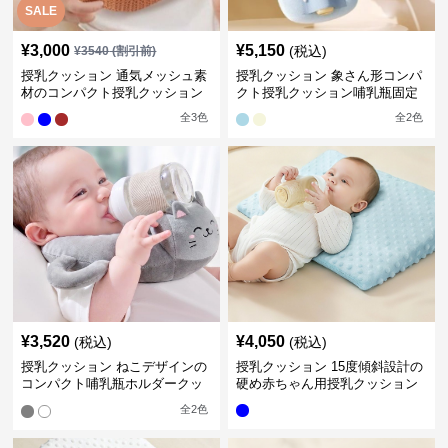
SALE
¥
3,000
¥
5,150
(税込)
¥
3540
(割引前)
授乳クッション 通気メッシュ素
授乳クッション 象さん形コンパ
材のコンパクト授乳クッション
クト授乳クッション哺乳瓶固定
全
3
色
全
2
色
¥
3,520
¥
4,050
(税込)
(税込)
授乳クッション ねこデザインの
授乳クッション 15度傾斜設計の
コンパクト哺乳瓶ホルダークッ
硬め赤ちゃん用授乳クッション
ション
全
2
色