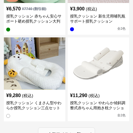
¥
6,570
¥
3,900
(税込)
¥
7740
(割引前)
授乳クッション 赤ちゃん安心サ
授乳クッション 新生児用哺乳瓶
ポート硬め授乳クッション大判
サポート授乳クッション
型
全
2
色
¥
9,280
¥
11,290
(税込)
(税込)
授乳クッション くまさん型やわ
授乳クッション やわらか傾斜調
らか授乳クッション三点セット
整式赤ちゃん用抱き枕クッショ
ン
全
2
色