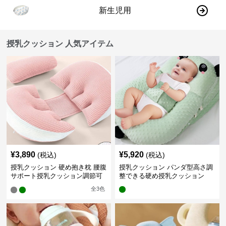
新生児用
授乳クッション 人気アイテム
¥
3,890
¥
5,920
(税込)
(税込)
授乳クッション 硬め抱き枕 腰腹
授乳クッション パンダ型高さ調
サポート授乳クッション調節可
整できる硬め授乳クッション
能
全
3
色