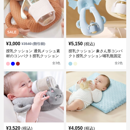
SALE
¥
3,000
¥
5,150
(税込)
¥
3540
(割引前)
授乳クッション 通気メッシュ素
授乳クッション 象さん形コンパ
材のコンパクト授乳クッション
クト授乳クッション哺乳瓶固定
全
3
色
全
2
色
¥
3,520
¥
4,050
(税込)
(税込)