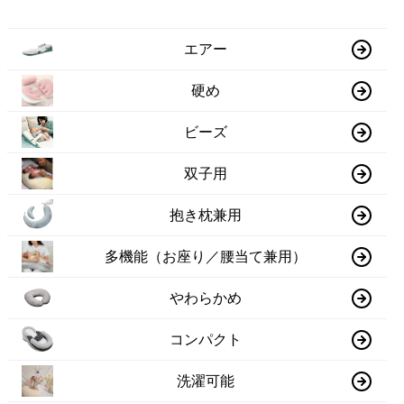
エアー
硬め
ビーズ
双子用
抱き枕兼用
多機能（お座り／腰当て兼用）
やわらかめ
コンパクト
洗濯可能