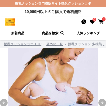
授乳クッション
専門通販サイト
授乳クッションラボ
10,000
円以上のご購入で送料無料
0
0
新着商品
商品を検索
人気ランキング
授乳クッションラボ TOP
›
硬めの一覧
›
授乳クッション 多機能
Previous slide
Ne