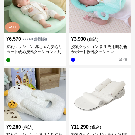
SALE
¥
6,570
¥
3,900
(税込)
¥
7740
(割引前)
授乳クッション 赤ちゃん安心サ
授乳クッション 新生児用哺乳瓶
ポート硬め授乳クッション大判
サポート授乳クッション
型
全
2
色
¥
9,280
¥
11,290
(税込)
(税込)
授乳クッション くまさん型やわ
授乳クッション やわらか傾斜調