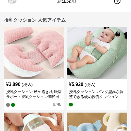
新生児用
授乳クッション 人気アイテム
¥
3,890
¥
5,920
(税込)
(税込)
授乳クッション 硬め抱き枕 腰腹
授乳クッション パンダ型高さ調
サポート授乳クッション調節可
整できる硬め授乳クッション
能
全
3
色