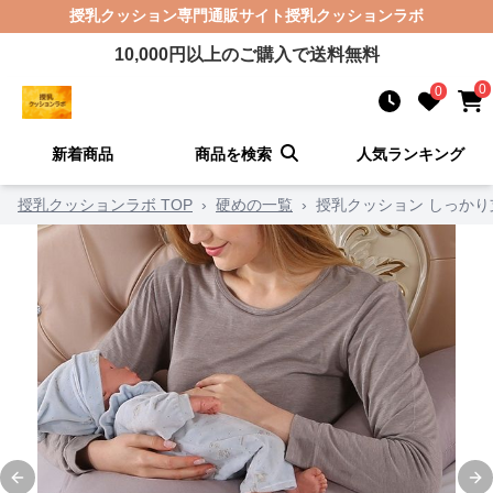
授乳クッション
専門通販サイト
授乳クッションラボ
10,000
円以上のご購入で送料無料
0
0
新着商品
商品を検索
人気ランキング
授乳クッションラボ TOP
›
硬めの一覧
›
授乳クッション しっか
Previous slide
Ne