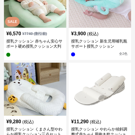
SALE
¥
6,570
¥
3,900
(税込)
¥
7740
(割引前)
授乳クッション 赤ちゃん安心サ
授乳クッション 新生児用哺乳瓶
ポート硬め授乳クッション大判
サポート授乳クッション
型
全
2
色
¥
9,280
¥
11,290
(税込)
(税込)
授乳クッション くまさん型やわ
授乳クッション やわらか傾斜調
らか授乳クッション三点セット
整式赤ちゃん用抱き枕クッショ