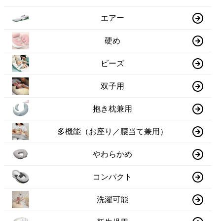
エアー
硬め
ビーズ
双子用
抱き枕兼用
多機能（お座り／腰当て兼用）
やわらかめ
コンパクト
洗濯可能