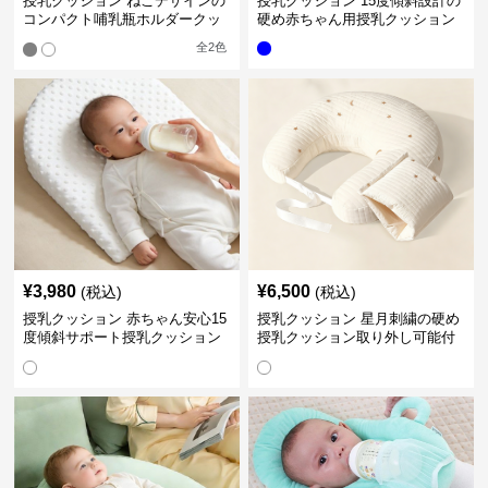
授乳クッション ねこデザインの
授乳クッション 15度傾斜設計の
コンパクト哺乳瓶ホルダークッ
硬め赤ちゃん用授乳クッション
ション
全
2
色
¥
3,980
¥
6,500
(税込)
(税込)
授乳クッション 赤ちゃん安心15
授乳クッション 星月刺繍の硬め
度傾斜サポート授乳クッション
授乳クッション取り外し可能付
硬め
き