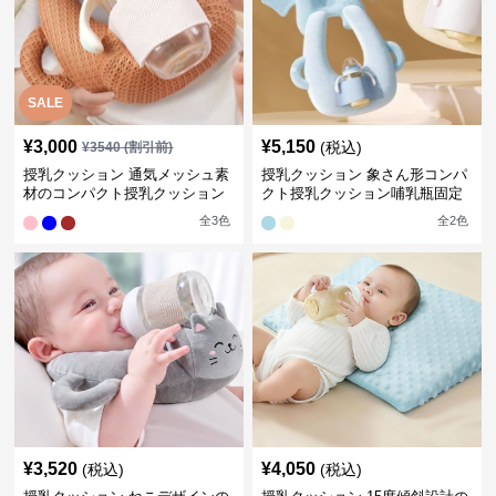
SALE
¥
3,000
¥
5,150
(税込)
¥
3540
(割引前)
授乳クッション 通気メッシュ素
授乳クッション 象さん形コンパ
材のコンパクト授乳クッション
クト授乳クッション哺乳瓶固定
全
3
色
全
2
色
¥
3,520
¥
4,050
(税込)
(税込)