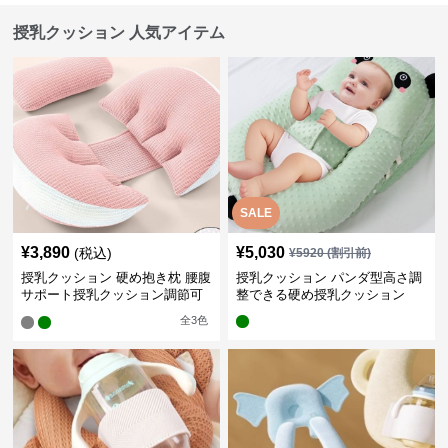
授乳クッション 人気アイテム
SALE
¥
3,890
¥
5,030
(税込)
¥
5920
(割引前)
授乳クッション 硬め抱き枕 腰腹
授乳クッション パンダ型高さ調
サポート授乳クッション調節可
整できる硬め授乳クッション
能
全
3
色