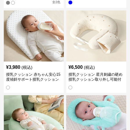
全
2
色
¥
3,980
¥
6,500
(税込)
(税込)
授乳クッション 赤ちゃん安心15
授乳クッション 星月刺繍の硬め
度傾斜サポート授乳クッション
授乳クッション取り外し可能付
硬め
き