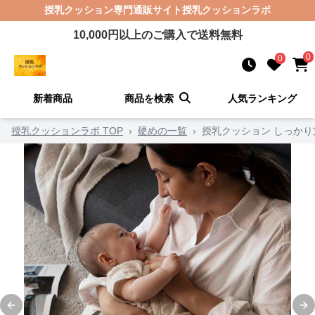
授乳クッション
専門通販サイト
授乳クッションラボ
10,000
円以上のご購入で送料無料
0
0
新着商品
商品を検索
人気ランキング
授乳クッションラボ TOP
›
硬めの一覧
›
授乳クッション しっか
Previous slide
Ne