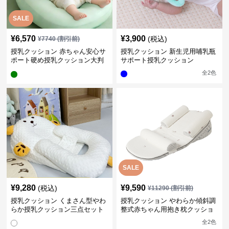
SALE
¥
6,570
¥
3,900
(税込)
¥
7740
(割引前)
授乳クッション 赤ちゃん安心サ
授乳クッション 新生児用哺乳瓶
ポート硬め授乳クッション大判
サポート授乳クッション
型
全
2
色
SALE
¥
9,280
¥
9,590
(税込)
¥
11290
(割引前)
授乳クッション くまさん型やわ
授乳クッション やわらか傾斜調
らか授乳クッション三点セット
整式赤ちゃん用抱き枕クッショ
ン
全
2
色