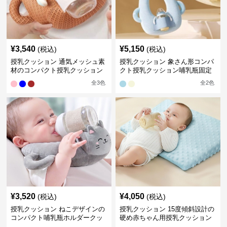
¥
3,540
¥
5,150
(税込)
(税込)
授乳クッション 通気メッシュ素
授乳クッション 象さん形コンパ
材のコンパクト授乳クッション
クト授乳クッション哺乳瓶固定
全
3
色
全
2
色
¥
3,520
¥
4,050
(税込)
(税込)
授乳クッション ねこデザインの
授乳クッション 15度傾斜設計の
コンパクト哺乳瓶ホルダークッ
硬め赤ちゃん用授乳クッション
ション