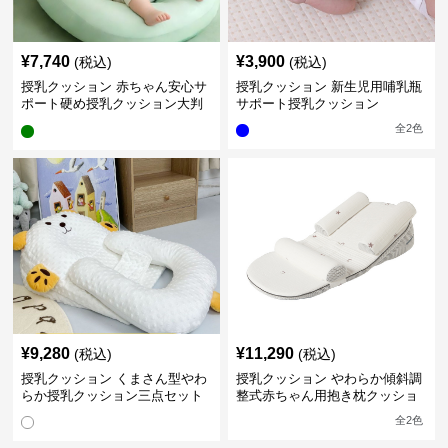
¥
7,740
¥
3,900
(税込)
(税込)
授乳クッション 赤ちゃん安心サ
授乳クッション 新生児用哺乳瓶
ポート硬め授乳クッション大判
サポート授乳クッション
型
全
2
色
¥
9,280
¥
11,290
(税込)
(税込)
授乳クッション くまさん型やわ
授乳クッション やわらか傾斜調
らか授乳クッション三点セット
整式赤ちゃん用抱き枕クッショ
ン
全
2
色