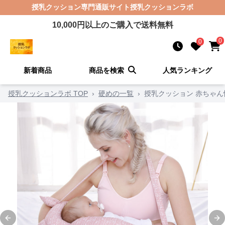
授乳クッション
専門通販サイト
授乳クッションラボ
10,000
円以上のご購入で送料無料
0
0
新着商品
商品を検索
人気ランキング
授乳クッションラボ TOP
›
硬めの一覧
›
授乳クッション 赤ちゃ
Previous slide
Ne