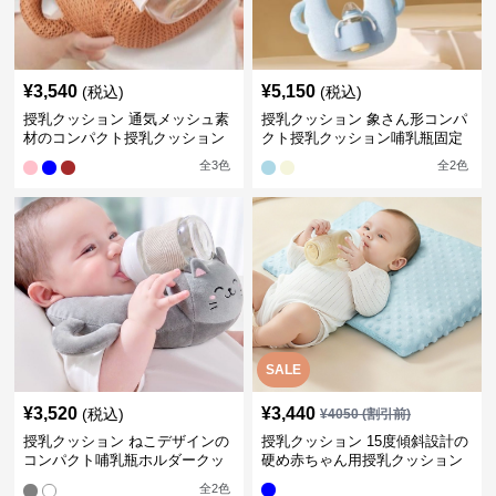
¥
3,540
¥
5,150
(税込)
(税込)
授乳クッション 通気メッシュ素
授乳クッション 象さん形コンパ
材のコンパクト授乳クッション
クト授乳クッション哺乳瓶固定
全
3
色
全
2
色
SALE
¥
3,520
¥
3,440
(税込)
¥
4050
(割引前)
授乳クッション ねこデザインの
授乳クッション 15度傾斜設計の
コンパクト哺乳瓶ホルダークッ
硬め赤ちゃん用授乳クッション
ション
全
2
色