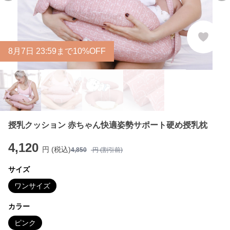
8
月
7
日 23:59まで10%OFF
授乳クッション 赤ちゃん快適姿勢サポート硬め授乳枕
4,120
円 (税込)
4,850
円 (割引前)
サイズ
ワンサイズ
カラー
ピンク