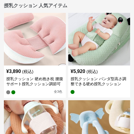
授乳クッション 人気アイテム
¥
3,890
¥
5,920
(税込)
(税込)
授乳クッション 硬め抱き枕 腰腹
授乳クッション パンダ型高さ調
サポート授乳クッション調節可
整できる硬め授乳クッション
能
全
3
色