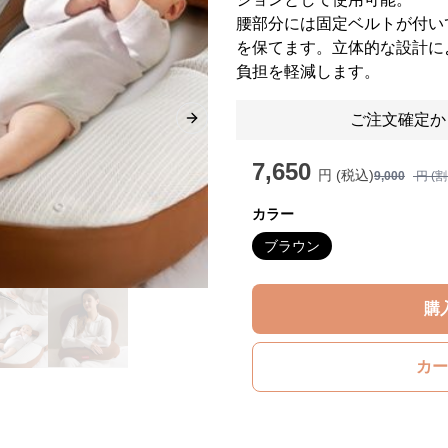
腰部分には固定ベルトが付い
を保てます。立体的な設計に
負担を軽減します。
ご注文確定か
Next slide
7,650
円 (税込)
9,000
円 (
カラー
ブラウン
購
カー