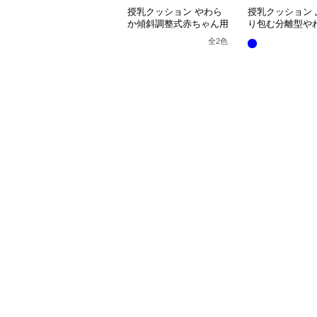
授乳クッション やわら
授乳クッション 
か傾斜調整式赤ちゃん用
り包む分離型や
抱き枕クッション
乳クッション
全
2
色