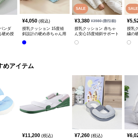
SALE
SALE
¥
4,050
¥
3,380
¥
5,5
(税込)
¥
3980
(割引前)
パンダ
授乳クッション 15度傾
授乳クッション 赤ちゃ
授乳
る硬め授
斜設計の硬め赤ちゃん用
ん安心15度傾斜サポート
繍の
授乳クッション
授乳クッション硬め
取り
すめアイテム
¥
11,200
¥
7,260
¥
6,0
(税込)
(税込)