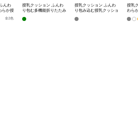
ふんわ
授乳クッション ふんわ
授乳クッション ふんわ
授乳
わらか授
り包む多機能折りたたみ
り包み込む授乳クッショ
わら
授乳クッション
ン U字型多機能タイプ
き枕
全
2
色