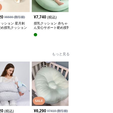
20
¥
7,740
¥
5,440
(税込)
(税込)
¥
6500
(割引前)
クッション 星月刺
授乳クッション 赤ちゃ
授乳クッション 星と月
硬め授乳クッション
ん安心サポート硬め授乳
柄のしっかり硬め授乳ク
外し可能付き
クッション大判型
ッション2点セット
もっと見る
SALE
20
¥
6,290
¥
4,380
(税込)
(税込)
¥
7410
(割引前)