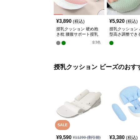
¥
3,890
¥
5,920
(税込)
(税込)
授乳クッション 硬め抱
授乳クッション 
き枕 腰腹サポート授乳
型高さ調整でき
クッション調節可能
乳クッション
全
3
色
授乳クッション
ビーズ
のおす
SALE
¥
9,590
¥
3,380
(税込)
¥
11290
(割引前)