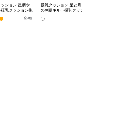
クッション 星柄や
授乳クッション 星と月
授乳クッション かわい
か授乳クッション抱
の刺繍キルト授乳クッシ
い柄のビーズ入り授乳ク
兼用多機能タイプ
ョン ビーズ入り丸型
ッション
全
3
色
全
4
色