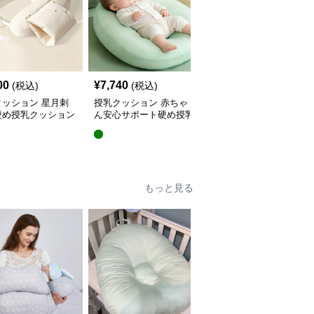
00
¥
7,740
¥
5,440
(税込)
(税込)
(税込)
クッション 星月刺
授乳クッション 赤ちゃ
授乳クッション 星と月
硬め授乳クッション
ん安心サポート硬め授乳
柄のしっかり硬め授乳ク
外し可能付き
クッション大判型
ッション2点セット
もっと見る