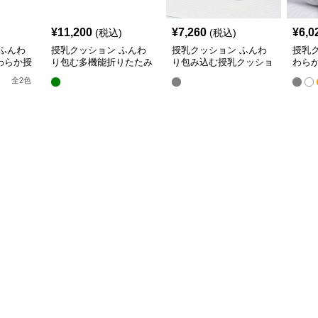
¥
11,200
¥
7,260
¥
6,0
(税込)
(税込)
ふんわ
授乳クッション ふんわ
授乳クッション ふんわ
授乳
わらか授
り包む多機能折りたたみ
り包み込む授乳クッショ
わら
授乳クッション
ン U字型多機能タイプ
き枕
全
2
色