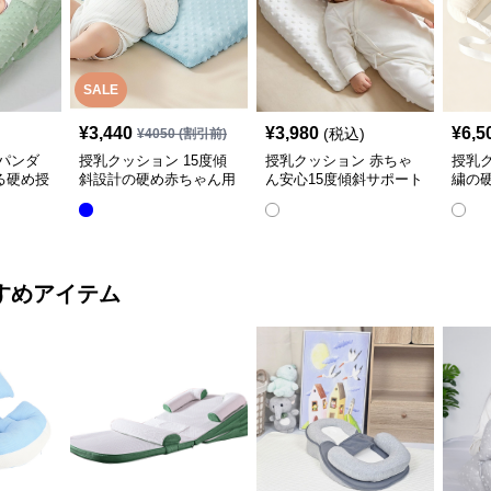
SALE
¥
3,440
¥
3,980
¥
6,5
(税込)
¥
4050
(割引前)
パンダ
授乳クッション 15度傾
授乳クッション 赤ちゃ
授乳
る硬め授
斜設計の硬め赤ちゃん用
ん安心15度傾斜サポート
繍の
授乳クッション
授乳クッション硬め
取り
すめアイテム