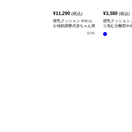
¥
11,290
¥
3,380
(税込)
(税込)
授乳クッション やわら
授乳クッション 
か傾斜調整式赤ちゃん用
り包む分離型や
抱き枕クッション
乳クッション
全
2
色