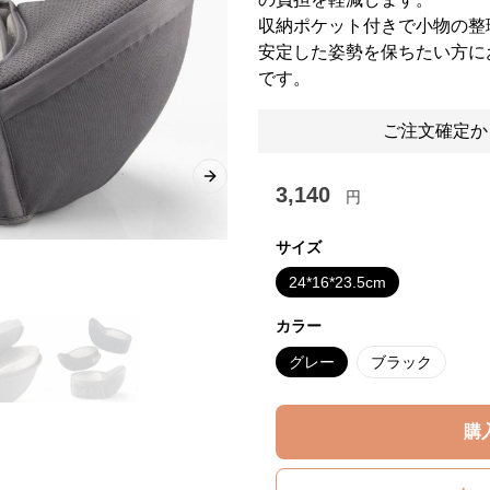
収納ポケット付きで小物の整
安定した姿勢を保ちたい方に
です。
ご注文確定か
Next slide
3,140
円
サイズ
24*16*23.5cm
カラー
グレー
ブラック
購