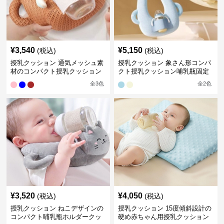
¥
3,540
¥
5,150
(税込)
(税込)
授乳クッション 通気メッシュ素
授乳クッション 象さん形コンパ
材のコンパクト授乳クッション
クト授乳クッション哺乳瓶固定
全
3
色
全
2
色
¥
3,520
¥
4,050
(税込)
(税込)
授乳クッション ねこデザインの
授乳クッション 15度傾斜設計の
コンパクト哺乳瓶ホルダークッ
硬め赤ちゃん用授乳クッション