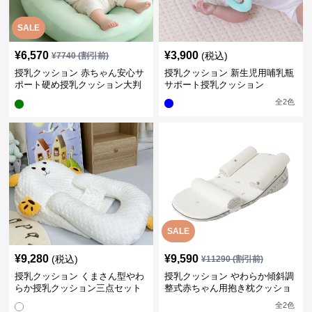
SALE
¥
6,570
¥
3,900
(税込)
¥
7740
(割引前)
授乳クッション 赤ちゃん安心サ
授乳クッション 新生児用哺乳瓶
ポート硬め授乳クッション大判
サポート授乳クッション
型
全
2
色
SALE
¥
9,280
¥
9,590
(税込)
¥
11290
(割引前)
授乳クッション くまさん型やわ
授乳クッション やわらか傾斜調
らか授乳クッション三点セット
整式赤ちゃん用抱き枕クッショ
ン
全
2
色