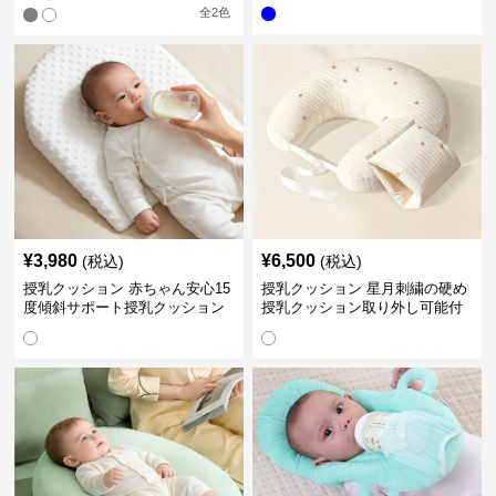
ション
全
2
色
¥
3,980
¥
6,500
(税込)
(税込)
授乳クッション 赤ちゃん安心15
授乳クッション 星月刺繍の硬め
度傾斜サポート授乳クッション
授乳クッション取り外し可能付
硬め
き