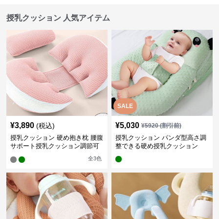
授乳クッション 人気アイテム
SALE
¥
3,890
¥
5,030
(税込)
¥
5920
(割引前)
授乳クッション 硬め抱き枕 腰腹
授乳クッション パンダ型高さ調
サポート授乳クッション調節可
整できる硬め授乳クッション
能
全
3
色