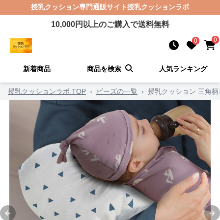
授乳クッション
専門通販サイト
授乳クッションラボ
10,000
円以上のご購入で送料無料
0
0
新着商品
商品を検索
人気ランキング
授乳クッションラボ TOP
›
ビーズの一覧
›
授乳クッション 三角
Previous slide
Ne