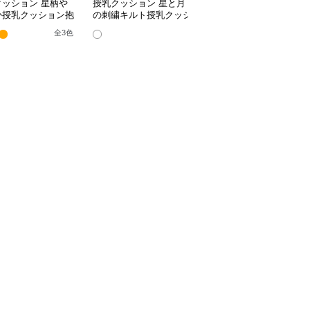
クッション 星柄や
授乳クッション 星と月
授乳クッション かわい
か授乳クッション抱
の刺繍キルト授乳クッシ
い柄のビーズ入り授乳ク
兼用多機能タイプ
ョン ビーズ入り丸型
ッション
全
3
色
全
4
色