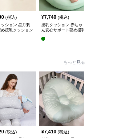
00
¥
7,740
¥
5,440
(税込)
(税込)
(税込)
クッション 星月刺
授乳クッション 赤ちゃ
授乳クッション 星と月
硬め授乳クッション
ん安心サポート硬め授乳
柄のしっかり硬め授乳ク
外し可能付き
クッション大判型
ッション2点セット
もっと見る
20
¥
7,410
¥
4,380
(税込)
(税込)
(税込)