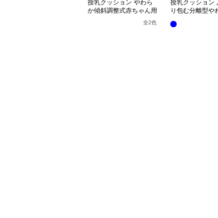
授乳クッション やわら
授乳クッション 
か傾斜調整式赤ちゃん用
り包む分離型や
抱き枕クッション
乳クッション
全
2
色