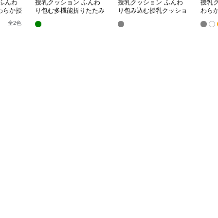
ふんわ
授乳クッション ふんわ
授乳クッション ふんわ
授乳
わらか授
り包む多機能折りたたみ
り包み込む授乳クッショ
わら
授乳クッション
ン U字型多機能タイプ
き枕
全
2
色