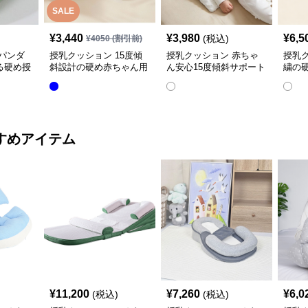
SALE
¥
3,440
¥
3,980
¥
6,5
(税込)
¥
4050
(割引前)
パンダ
授乳クッション 15度傾
授乳クッション 赤ちゃ
授乳
る硬め授
斜設計の硬め赤ちゃん用
ん安心15度傾斜サポート
繍の
授乳クッション
授乳クッション硬め
取り
すめアイテム
¥
11,200
¥
7,260
¥
6,0
(税込)
(税込)