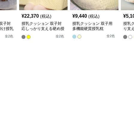
¥
22,370
¥
9,440
¥
5,1
(税込)
(税込)
双子対
授乳クッション 双子対
授乳クッション 双子用
授乳
掛け授乳
応しっかり支える硬め授
多機能硬質授乳枕
り支
乳クッション
ショ
全
2
色
全
2
色
全
2
色