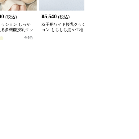
00
¥
5,540
¥
5,060
(税込)
(税込)
(税込)
クッション しっか
双子用ワイド授乳クッシ
授乳クッション 双子対
える多機能授乳クッ
ョン もちもち点々生地
応しっかり支える硬めタ
ン
イプ授乳枕
全
3
色
全
3
色