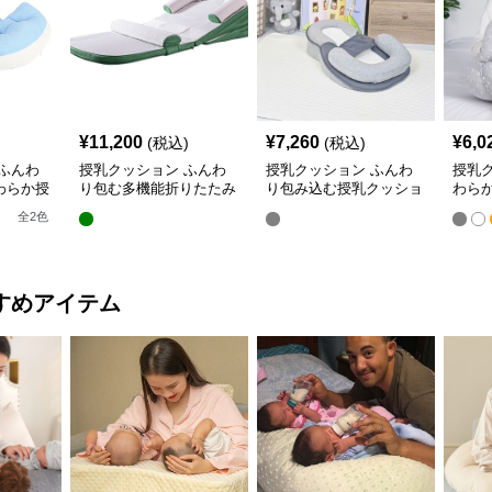
¥
11,200
¥
7,260
¥
6,0
(税込)
(税込)
ふんわ
授乳クッション ふんわ
授乳クッション ふんわ
授乳
わらか授
り包む多機能折りたたみ
り包み込む授乳クッショ
わら
授乳クッション
ン U字型多機能タイプ
き枕
全
2
色
すめアイテム