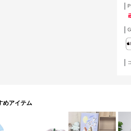
P
G
すめアイテム