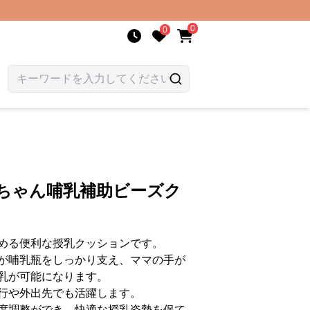
0
0
赤ちゃん哺乳補助ビーズク
める便利な授乳クッションです。
が哺乳瓶をしっかり支え、ママの手が
乳が可能になります。
行や外出先でも活躍します。
度調整ができ、快適な授乳姿勢を保て