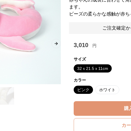
ます。
ビーズの柔らかな感触が赤ち
ご注文確定か
3,010
円
Next slide
サイズ
32ｘ21.5ｘ11cm
カラー
ピンク
ホワイト
購
カー