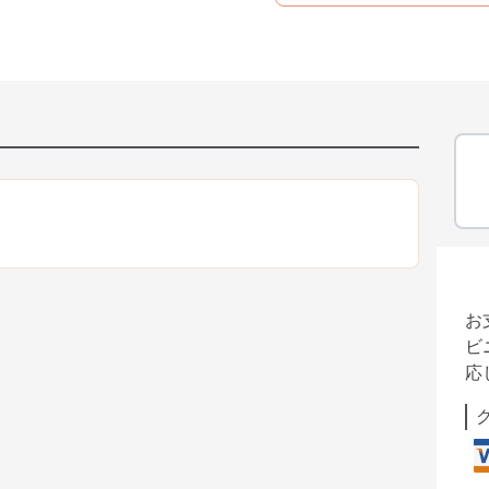
お
ビ
応