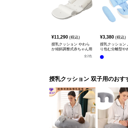
¥
11,290
¥
3,380
(税込)
(税込)
授乳クッション やわら
授乳クッション 
か傾斜調整式赤ちゃん用
り包む分離型や
抱き枕クッション
乳クッション
全
2
色
授乳クッション
双子用
のおす