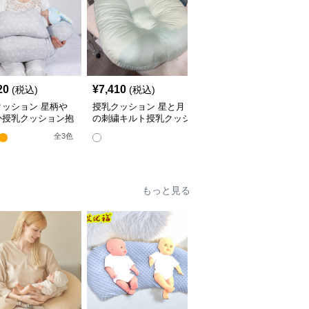
20
¥
7,410
¥
4,380
(税込)
(税込)
(税込)
クッション 星柄や
授乳クッション 星と月
授乳クッション かわい
か授乳クッション抱
の刺繍キルト授乳クッシ
い柄のビーズ入り授乳ク
兼用多機能タイプ
ョン ビーズ入り丸型
ッション
全
3
色
全
4
色
もっと見る