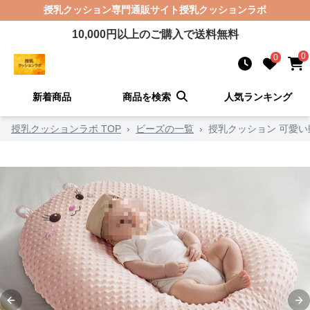
授乳クッション
専門通販サイト
授乳クッションラボ
10,000
円以上のご購入で送料無料
0
0
新着商品
商品を検索
人気ランキング
授乳クッションラボ TOP
›
ビーズの一覧
›
授乳クッション 可愛
Previous slide
Ne