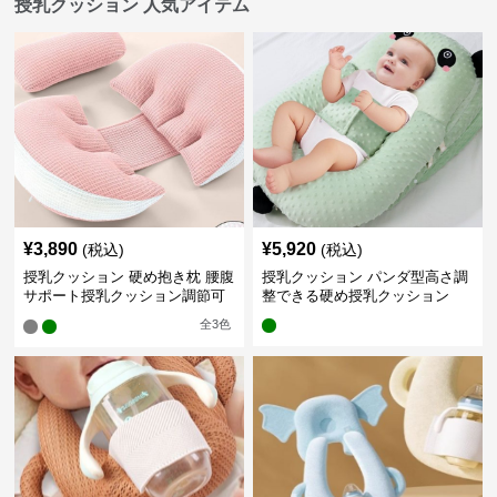
授乳クッション 人気アイテム
¥
3,890
¥
5,920
(税込)
(税込)
授乳クッション 硬め抱き枕 腰腹
授乳クッション パンダ型高さ調
サポート授乳クッション調節可
整できる硬め授乳クッション
能
全
3
色