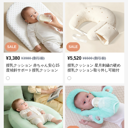
SALE
SALE
¥
3,380
¥
5,520
¥
3980
(割引前)
¥
6500
(割引前)
授乳クッション 赤ちゃん安心15
授乳クッション 星月刺繍の硬め
度傾斜サポート授乳クッション
授乳クッション取り外し可能付
硬め
き