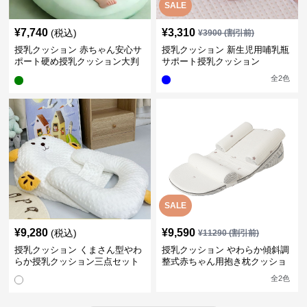
SALE
¥
7,740
¥
3,310
(税込)
¥
3900
(割引前)
授乳クッション 赤ちゃん安心サ
授乳クッション 新生児用哺乳瓶
ポート硬め授乳クッション大判
サポート授乳クッション
型
全
2
色
SALE
¥
9,280
¥
9,590
(税込)
¥
11290
(割引前)
授乳クッション くまさん型やわ
授乳クッション やわらか傾斜調
らか授乳クッション三点セット
整式赤ちゃん用抱き枕クッショ
ン
全
2
色