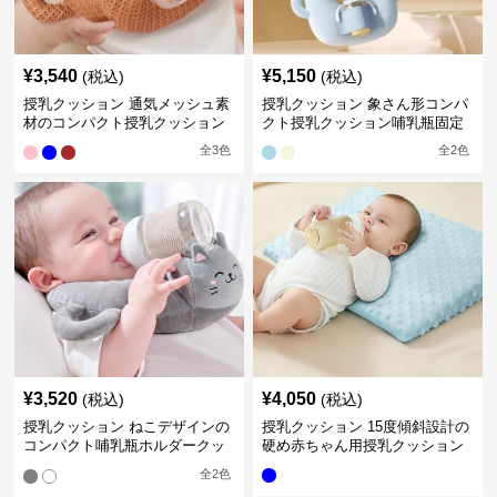
¥
3,540
¥
5,150
(税込)
(税込)
授乳クッション 通気メッシュ素
授乳クッション 象さん形コンパ
材のコンパクト授乳クッション
クト授乳クッション哺乳瓶固定
全
3
色
全
2
色
¥
3,520
¥
4,050
(税込)
(税込)
授乳クッション ねこデザインの
授乳クッション 15度傾斜設計の
コンパクト哺乳瓶ホルダークッ
硬め赤ちゃん用授乳クッション
ション
全
2
色