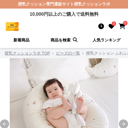
授乳クッション
専門通販サイト
授乳クッションラボ
10,000
円以上のご購入で送料無料
0
0
新着商品
商品を検索
人気ランキング
授乳クッションラボ TOP
›
ビーズの一覧
›
授乳クッション ふわ
Previous slide
Ne