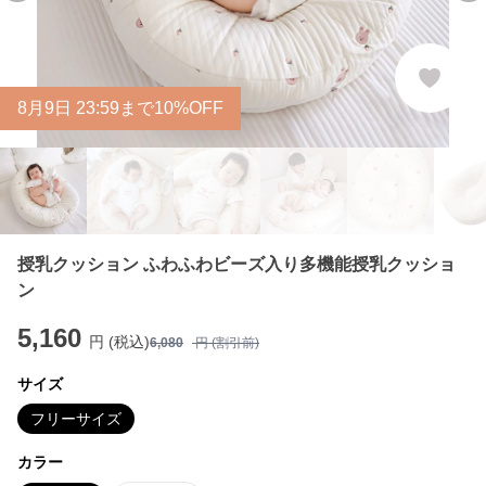
8
月
9
日 23:59まで10%OFF
授乳クッション ふわふわビーズ入り多機能授乳クッショ
ン
5,160
円 (税込)
6,080
円 (割引前)
サイズ
フリーサイズ
カラー