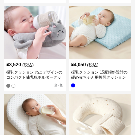
¥
3,520
¥
4,050
(税込)
(税込)
授乳クッション ねこデザインの
授乳クッション 15度傾斜設計の
コンパクト哺乳瓶ホルダークッ
硬め赤ちゃん用授乳クッション
ション
全
2
色