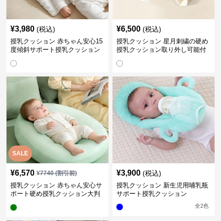
¥
3,980
¥
6,500
(税込)
(税込)
授乳クッション 赤ちゃん安心15
授乳クッション 星月刺繍の硬め
度傾斜サポート授乳クッション
授乳クッション取り外し可能付
硬め
き
SALE
¥
6,570
¥
3,900
(税込)
¥
7740
(割引前)
授乳クッション 赤ちゃん安心サ
授乳クッション 新生児用哺乳瓶
ポート硬め授乳クッション大判
サポート授乳クッション
型
全
2
色