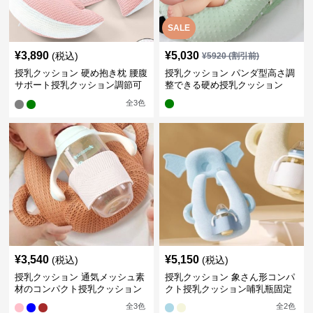
SALE
¥
3,890
¥
5,030
(税込)
¥
5920
(割引前)
授乳クッション 硬め抱き枕 腰腹
授乳クッション パンダ型高さ調
サポート授乳クッション調節可
整できる硬め授乳クッション
能
全
3
色
¥
3,540
¥
5,150
(税込)
(税込)
授乳クッション 通気メッシュ素
授乳クッション 象さん形コンパ
材のコンパクト授乳クッション
クト授乳クッション哺乳瓶固定
全
3
色
全
2
色