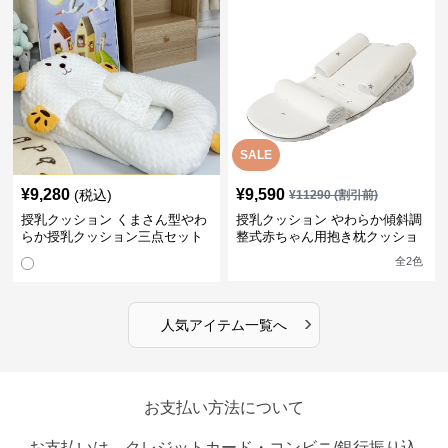
SALE
¥
9,280
¥
9,590
(税込)
¥
11290
(割引前)
授乳クッション くまさん型やわ
授乳クッション やわらか傾斜調
らか授乳クッション三点セット
整式赤ちゃん用抱き枕クッショ
ン
全
2
色
›
人気アイテム一覧へ
お支払い方法について
お支払いは、クレジットカード・コンビニ/銀行振り込