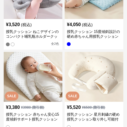
¥
3,520
¥
4,050
(税込)
(税込)
授乳クッション ねこデザインの
授乳クッション 15度傾斜設計の
コンパクト哺乳瓶ホルダークッ
硬め赤ちゃん用授乳クッション
ション
全
2
色
SALE
SALE
¥
3,380
¥
5,520
¥
3980
(割引前)
¥
6500
(割引前)
授乳クッション 赤ちゃん安心15
授乳クッション 星月刺繍の硬め
度傾斜サポート授乳クッション
授乳クッション取り外し可能付
硬め
き