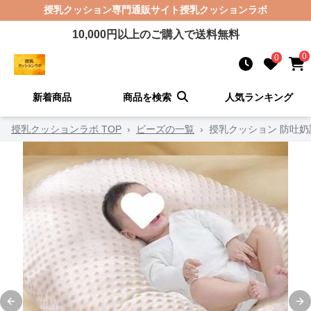
授乳クッション
専門通販サイト
授乳クッションラボ
10,000
円以上のご購入で送料無料
0
0
新着商品
商品を検索
人気ランキング
授乳クッションラボ TOP
›
ビーズの一覧
›
授乳クッション 防吐
Previous slide
Ne