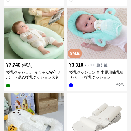
SALE
¥
7,740
¥
3,310
(税込)
¥
3900
(割引前)
授乳クッション 赤ちゃん安心サ
授乳クッション 新生児用哺乳瓶
ポート硬め授乳クッション大判
サポート授乳クッション
型
全
2
色