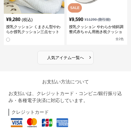
SALE
¥
9,280
¥
9,590
(税込)
¥
11290
(割引前)
授乳クッション くまさん型やわ
授乳クッション やわらか傾斜調
らか授乳クッション三点セット
整式赤ちゃん用抱き枕クッショ
ン
全
2
色
›
人気アイテム一覧へ
お支払い方法について
お支払いは、クレジットカード・コンビニ/銀行振り込
み・各種電子決済に対応しています。
クレジットカード