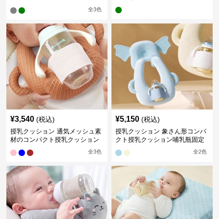
能
全
3
色
¥
3,540
¥
5,150
(税込)
(税込)
授乳クッション 通気メッシュ素
授乳クッション 象さん形コンパ
材のコンパクト授乳クッション
クト授乳クッション哺乳瓶固定
全
3
色
全
2
色