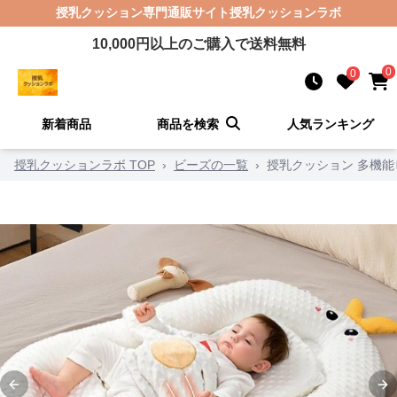
授乳クッション
専門通販サイト
授乳クッションラボ
10,000
円以上のご購入で送料無料
0
0
新着商品
商品を検索
人気ランキング
授乳クッションラボ TOP
›
ビーズの一覧
›
授乳クッション 多機
Previous slide
Ne