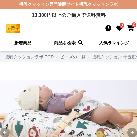
授乳クッション
専門通販サイト
授乳クッションラボ
10,000
円以上のご購入で送料無料
0
0
新着商品
商品を検索
人気ランキング
授乳クッションラボ TOP
›
ビーズの一覧
›
授乳クッション 十五
Previous slide
Ne