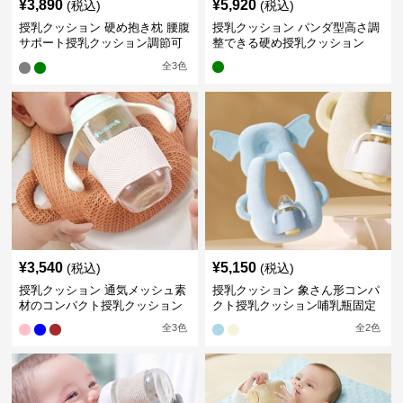
¥
3,890
¥
5,920
(税込)
(税込)
授乳クッション 硬め抱き枕 腰腹
授乳クッション パンダ型高さ調
サポート授乳クッション調節可
整できる硬め授乳クッション
能
全
3
色
¥
3,540
¥
5,150
(税込)
(税込)
授乳クッション 通気メッシュ素
授乳クッション 象さん形コンパ
材のコンパクト授乳クッション
クト授乳クッション哺乳瓶固定
全
3
色
全
2
色