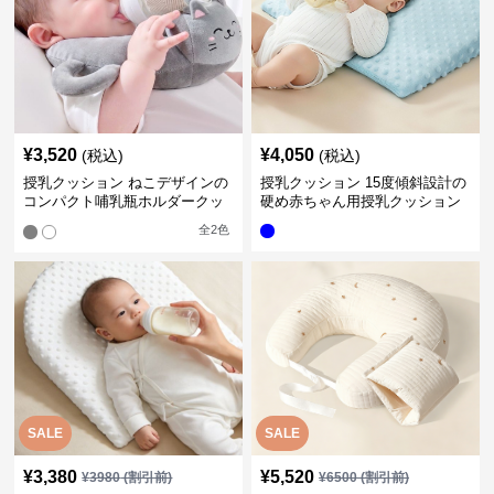
¥
3,520
¥
4,050
(税込)
(税込)
授乳クッション ねこデザインの
授乳クッション 15度傾斜設計の
コンパクト哺乳瓶ホルダークッ
硬め赤ちゃん用授乳クッション
ション
全
2
色
SALE
SALE
¥
3,380
¥
5,520
¥
3980
(割引前)
¥
6500
(割引前)