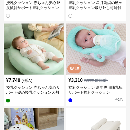
授乳クッション 赤ちゃん安心15
授乳クッション 星月刺繍の硬め
度傾斜サポート授乳クッション
授乳クッション取り外し可能付
硬め
き
SALE
¥
7,740
¥
3,310
(税込)
¥
3900
(割引前)
授乳クッション 赤ちゃん安心サ
授乳クッション 新生児用哺乳瓶
ポート硬め授乳クッション大判
サポート授乳クッション
型
全
2
色