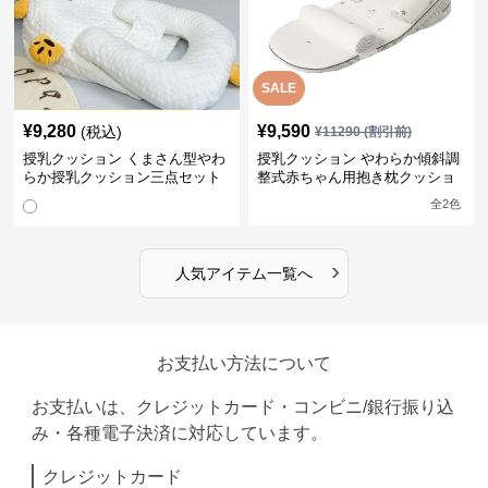
SALE
¥
9,280
¥
9,590
(税込)
¥
11290
(割引前)
授乳クッション くまさん型やわ
授乳クッション やわらか傾斜調
らか授乳クッション三点セット
整式赤ちゃん用抱き枕クッショ
ン
全
2
色
›
人気アイテム一覧へ
お支払い方法について
お支払いは、クレジットカード・コンビニ/銀行振り込
み・各種電子決済に対応しています。
クレジットカード