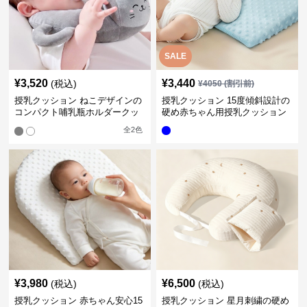
SALE
¥
3,520
¥
3,440
(税込)
¥
4050
(割引前)
授乳クッション ねこデザインの
授乳クッション 15度傾斜設計の
コンパクト哺乳瓶ホルダークッ
硬め赤ちゃん用授乳クッション
ション
全
2
色
¥
3,980
¥
6,500
(税込)
(税込)
授乳クッション 赤ちゃん安心15
授乳クッション 星月刺繍の硬め