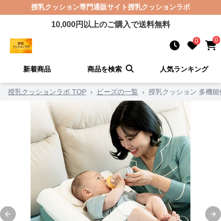
授乳クッション
専門通販サイト
授乳クッションラボ
10,000
円以上のご購入で送料無料
0
0
新着商品
商品を検索
人気ランキング
授乳クッションラボ TOP
›
ビーズの一覧
›
授乳クッション 多機
Previous slide
Ne