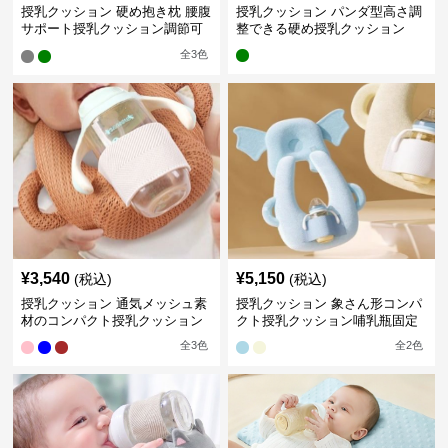
授乳クッション 硬め抱き枕 腰腹
授乳クッション パンダ型高さ調
サポート授乳クッション調節可
整できる硬め授乳クッション
能
全
3
色
¥
3,540
¥
5,150
(税込)
(税込)
授乳クッション 通気メッシュ素
授乳クッション 象さん形コンパ
材のコンパクト授乳クッション
クト授乳クッション哺乳瓶固定
全
3
色
全
2
色