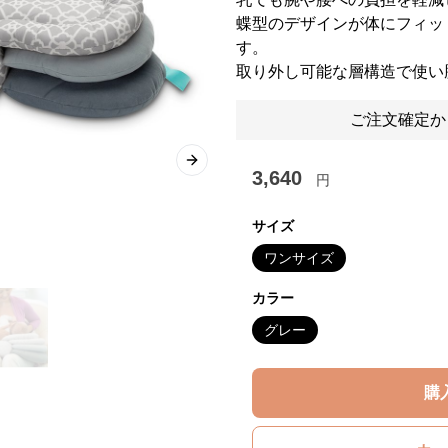
蝶型のデザインが体にフィッ
す。
取り外し可能な層構造で使い
ご注文確定か
Next slide
3,640
円
サイズ
ワンサイズ
カラー
グレー
購