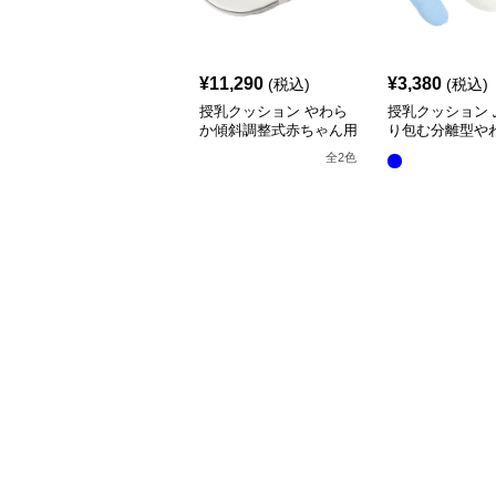
¥
11,290
¥
3,380
(税込)
(税込)
授乳クッション やわら
授乳クッション 
か傾斜調整式赤ちゃん用
り包む分離型や
抱き枕クッション
乳クッション
全
2
色