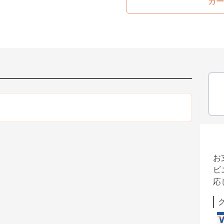
カー
お
ビ
応