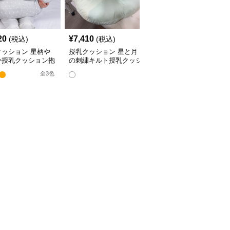
20
¥
7,410
¥
4,380
(税込)
(税込)
(税込)
クッション 星柄や
授乳クッション 星と月
授乳クッション かわい
か授乳クッション抱
の刺繍キルト授乳クッシ
い柄のビーズ入り授乳ク
兼用多機能タイプ
ョン ビーズ入り丸型
ッション
全
3
色
全
4
色