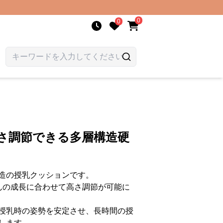
0
0
高さ調節できる多層構造硬
造の授乳クッションです。
んの成長に合わせて高さ調節が可能に
授乳時の姿勢を安定させ、長時間の授
します。