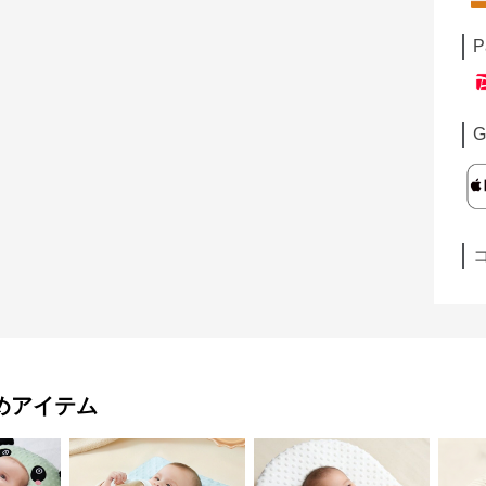
P
G
めアイテム