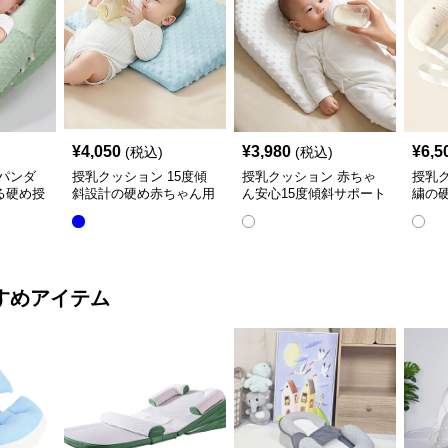
¥
4,050
¥
3,980
¥
6,5
(税込)
(税込)
パンダ
授乳クッション 15度傾
授乳クッション 赤ちゃ
授乳
る硬め授
斜設計の硬め赤ちゃん用
ん安心15度傾斜サポート
繍の
授乳クッション
授乳クッション硬め
取り
すめアイテム