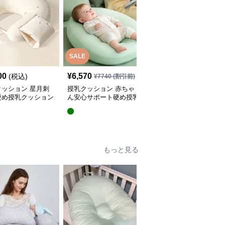
SALE
SALE
00
¥
6,570
¥
4,620
(税込)
¥
7740
(割引前)
¥
5440
(割引前)
クッション 星月刺
授乳クッション 赤ちゃ
授乳クッション 星と月
硬め授乳クッション
ん安心サポート硬め授乳
柄のしっかり硬め授乳ク
外し可能付き
クッション大判型
ッション2点セット
もっと見る