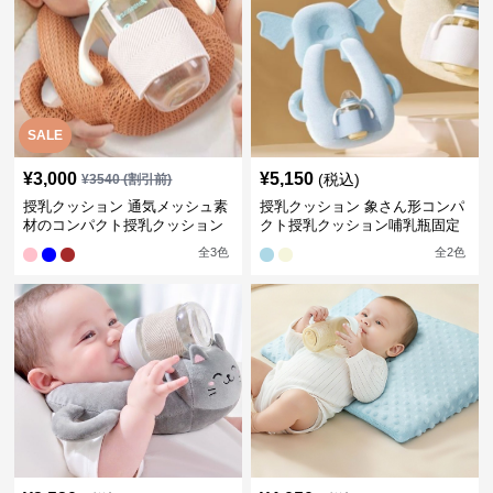
SALE
¥
3,000
¥
5,150
(税込)
¥
3540
(割引前)
授乳クッション 通気メッシュ素
授乳クッション 象さん形コンパ
材のコンパクト授乳クッション
クト授乳クッション哺乳瓶固定
全
3
色
全
2
色