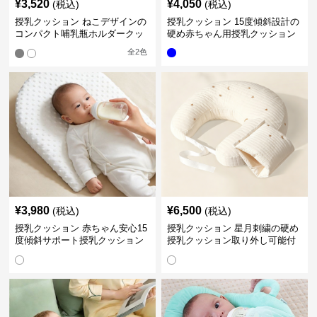
¥
3,520
¥
4,050
(税込)
(税込)
授乳クッション ねこデザインの
授乳クッション 15度傾斜設計の
コンパクト哺乳瓶ホルダークッ
硬め赤ちゃん用授乳クッション
ション
全
2
色
¥
3,980
¥
6,500
(税込)
(税込)
授乳クッション 赤ちゃん安心15
授乳クッション 星月刺繍の硬め
度傾斜サポート授乳クッション
授乳クッション取り外し可能付
硬め
き