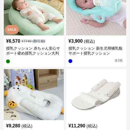
SALE
¥
6,570
¥
3,900
(税込)
¥
7740
(割引前)
授乳クッション 赤ちゃん安心サ
授乳クッション 新生児用哺乳瓶
ポート硬め授乳クッション大判
サポート授乳クッション
型
全
2
色
¥
9,280
¥
11,290
(税込)
(税込)