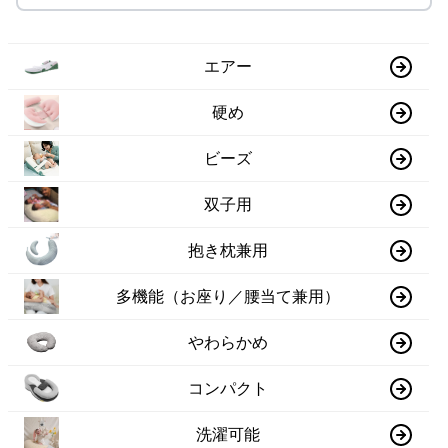
エアー
硬め
ビーズ
双子用
抱き枕兼用
多機能（お座り／腰当て兼用）
やわらかめ
コンパクト
洗濯可能