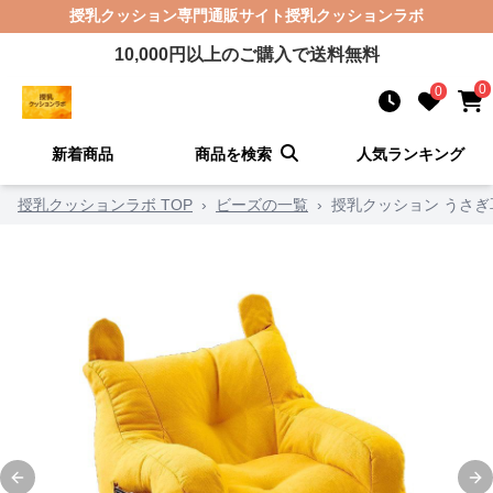
授乳クッション
専門通販サイト
授乳クッションラボ
10,000
円以上のご購入で送料無料
0
0
新着商品
商品を検索
人気ランキング
授乳クッションラボ TOP
›
ビーズの一覧
›
授乳クッション うさ
Previous slide
Ne