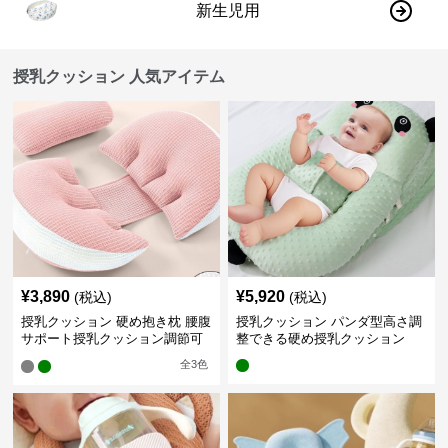
新生児用
授乳クッション 人気アイテム
¥
3,890
¥
5,920
(税込)
(税込)
授乳クッション 硬め抱き枕 腰腹
授乳クッション パンダ型高さ調
サポート授乳クッション調節可
整できる硬め授乳クッション
能
全
3
色