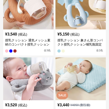
¥
3,540
¥
5,150
(税込)
(税込)
授乳クッション 通気メッシュ素
授乳クッション 象さん形コンパ
材のコンパクト授乳クッション
クト授乳クッション哺乳瓶固定
全
3
色
全
2
色
SALE
¥
3,520
¥
3,440
(税込)
¥
4050
(割引前)