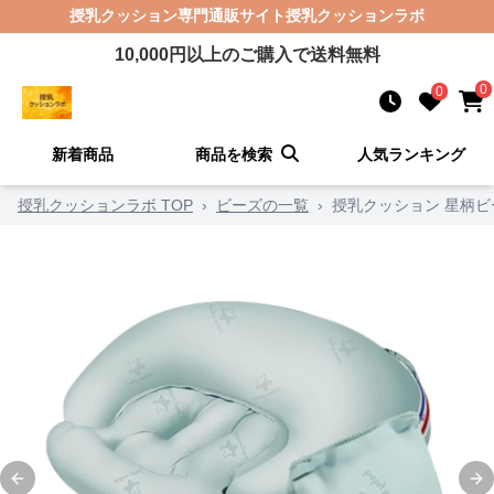
授乳クッション
専門通販サイト
授乳クッションラボ
10,000
円以上のご購入で送料無料
0
0
新着商品
商品を検索
人気ランキング
授乳クッションラボ TOP
›
ビーズの一覧
›
授乳クッション 星柄
Previous slide
Ne