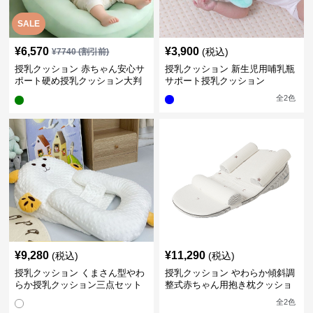
SALE
¥
6,570
¥
3,900
(税込)
¥
7740
(割引前)
授乳クッション 赤ちゃん安心サ
授乳クッション 新生児用哺乳瓶
ポート硬め授乳クッション大判
サポート授乳クッション
型
全
2
色
¥
9,280
¥
11,290
(税込)
(税込)
授乳クッション くまさん型やわ
授乳クッション やわらか傾斜調
らか授乳クッション三点セット
整式赤ちゃん用抱き枕クッショ
ン
全
2
色