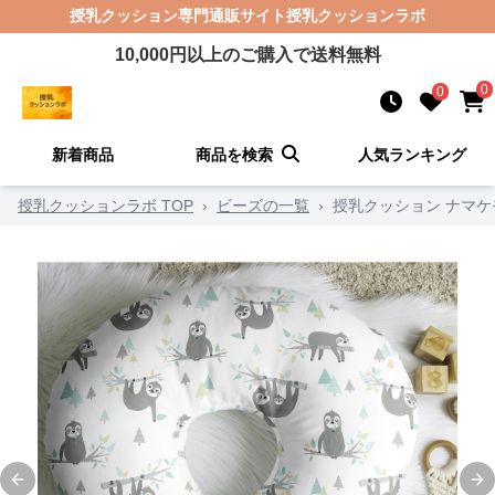
授乳クッション
専門通販サイト
授乳クッションラボ
10,000
円以上のご購入で送料無料
0
0
新着商品
商品を検索
人気ランキング
授乳クッションラボ TOP
›
ビーズの一覧
›
授乳クッション ナマ
Previous slide
Ne