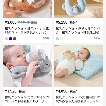
SALE
¥
3,000
¥
5,150
(税込)
¥
3540
(割引前)
授乳クッション 通気メッシュ素
授乳クッション 象さん形コンパ
材のコンパクト授乳クッション
クト授乳クッション哺乳瓶固定
全
3
色
全
2
色
¥
3,520
¥
4,050
(税込)
(税込)
授乳クッション ねこデザインの
授乳クッション 15度傾斜設計の
コンパクト哺乳瓶ホルダークッ
硬め赤ちゃん用授乳クッション
ション