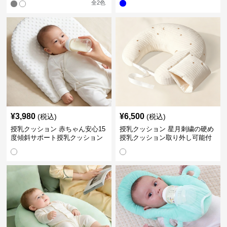
全
2
色
¥
3,980
¥
6,500
(税込)
(税込)
授乳クッション 赤ちゃん安心15
授乳クッション 星月刺繍の硬め
度傾斜サポート授乳クッション
授乳クッション取り外し可能付
硬め
き