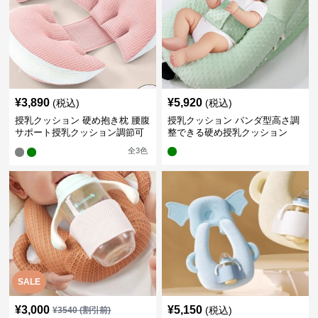
¥
3,890
¥
5,920
(税込)
(税込)
授乳クッション 硬め抱き枕 腰腹
授乳クッション パンダ型高さ調
サポート授乳クッション調節可
整できる硬め授乳クッション
能
全
3
色
SALE
¥
3,000
¥
5,150
(税込)
¥
3540
(割引前)