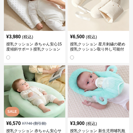
¥
3,980
¥
6,500
(税込)
(税込)
授乳クッション 赤ちゃん安心15
授乳クッション 星月刺繍の硬め
度傾斜サポート授乳クッション
授乳クッション取り外し可能付
硬め
き
SALE
¥
6,570
¥
3,900
(税込)
¥
7740
(割引前)
授乳クッション 赤ちゃん安心サ
授乳クッション 新生児用哺乳瓶