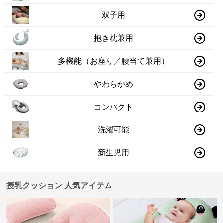
双子用
抱き枕兼用
多機能（お座り／腰当て兼用）
やわらかめ
コンパクト
洗濯可能
新生児用
授乳クッション 人気アイテム