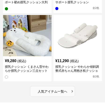
ポート硬め授乳クッション大判
サポート授乳クッション
型
全
2
色
¥
9,280
¥
11,290
(税込)
(税込)
授乳クッション くまさん型やわ
授乳クッション やわらか傾斜調
らか授乳クッション三点セット
整式赤ちゃん用抱き枕クッショ
ン
全
2
色
›
人気アイテム一覧へ