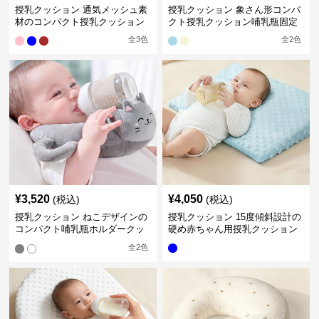
授乳クッション 通気メッシュ素
授乳クッション 象さん形コンパ
材のコンパクト授乳クッション
クト授乳クッション哺乳瓶固定
全
3
色
全
2
色
¥
3,520
¥
4,050
(税込)
(税込)
授乳クッション ねこデザインの
授乳クッション 15度傾斜設計の
コンパクト哺乳瓶ホルダークッ
硬め赤ちゃん用授乳クッション
ション
全
2
色