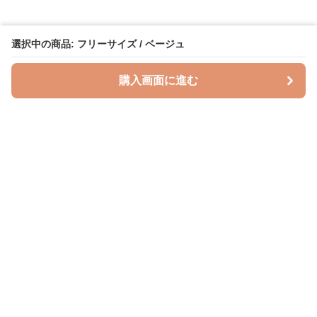
選択中の商品: フリーサイズ / ベージュ
購入画面に進む
授乳クッションラボ
について
利用規約