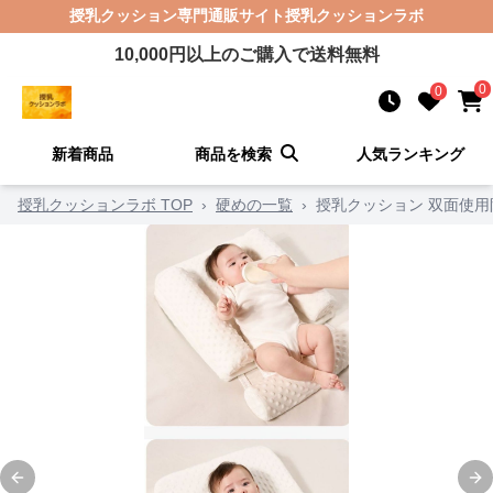
授乳クッション
専門通販サイト
授乳クッションラボ
10,000
円以上のご購入で送料無料
0
0
新着商品
商品を検索
人気ランキング
授乳クッションラボ TOP
›
硬めの一覧
›
授乳クッション 双面使
Previous slide
Ne