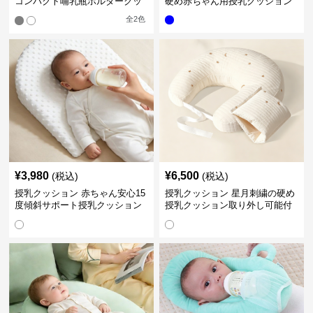
コンパクト哺乳瓶ホルダークッ
硬め赤ちゃん用授乳クッション
ション
全
2
色
¥
3,980
¥
6,500
(税込)
(税込)
授乳クッション 赤ちゃん安心15
授乳クッション 星月刺繍の硬め
度傾斜サポート授乳クッション
授乳クッション取り外し可能付
硬め
き