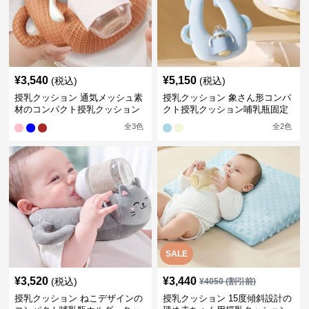
¥
3,540
¥
5,150
(税込)
(税込)
授乳クッション 通気メッシュ素
授乳クッション 象さん形コンパ
材のコンパクト授乳クッション
クト授乳クッション哺乳瓶固定
全
3
色
全
2
色
SALE
¥
3,520
¥
3,440
(税込)
¥
4050
(割引前)
授乳クッション ねこデザインの
授乳クッション 15度傾斜設計の