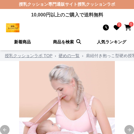
授乳クッション
専門通販サイト
授乳クッションラボ
10,000
円以上のご購入で送料無料
0
0
新着商品
商品を検索
人気ランキング
授乳クッションラボ TOP
›
硬めの一覧
›
肩紐付き抱っこ型硬め授
Previous slide
Ne