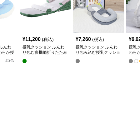
¥
11,200
¥
7,260
¥
6,0
(税込)
(税込)
ふんわ
授乳クッション ふんわ
授乳クッション ふんわ
授乳
わらか授
り包む多機能折りたたみ
り包み込む授乳クッショ
わら
授乳クッション
ン U字型多機能タイプ
き枕
全
2
色