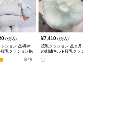
20
¥
7,410
¥
4,380
(税込)
(税込)
(税込)
クッション 星柄や
授乳クッション 星と月
授乳クッション かわい
か授乳クッション抱
の刺繍キルト授乳クッシ
い柄のビーズ入り授乳ク
兼用多機能タイプ
ョン ビーズ入り丸型
ッション
全
3
色
全
4
色