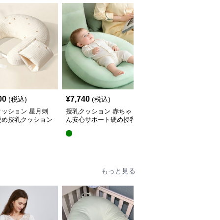
00
¥
7,740
¥
5,440
(税込)
(税込)
(税込)
クッション 星月刺
授乳クッション 赤ちゃ
授乳クッション 星と月
硬め授乳クッション
ん安心サポート硬め授乳
柄のしっかり硬め授乳ク
外し可能付き
クッション大判型
ッション2点セット
もっと見る