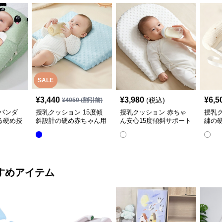
SALE
¥
3,440
¥
3,980
¥
6,5
(税込)
¥
4050
(割引前)
パンダ
授乳クッション 15度傾
授乳クッション 赤ちゃ
授乳
る硬め授
斜設計の硬め赤ちゃん用
ん安心15度傾斜サポート
繍の
授乳クッション
授乳クッション硬め
取り
すめアイテム