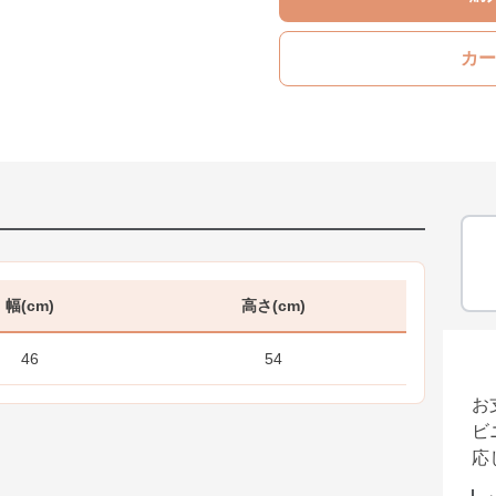
カー
幅(cm)
高さ(cm)
46
54
お
ビ
応