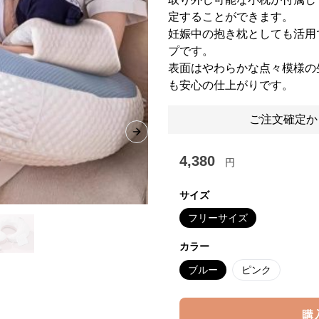
定することができます。
妊娠中の抱き枕としても活用
プです。
表面はやわらかな点々模様の
も安心の仕上がりです。
ご注文確定か
Next slide
4,380
円
サイズ
フリーサイズ
カラー
ブルー
ピンク
購