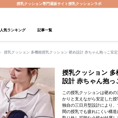
授乳クッション
専門通販サイト
授乳クッションラボ
人気ランキング
記事一覧
›
授乳クッション 多機能授乳クッション 硬め設計 赤ちゃん抱っこ安
授乳クッション 多
設計 赤ちゃん抱っ
この授乳クッションは硬めの
かりと支えながら安定した授
独自の三日月型設計により、
間の授乳でも疲れにくい構造
取り外し可能な小枕が付属し