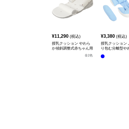
¥
11,290
¥
3,380
(税込)
(税込)
授乳クッション やわら
授乳クッション 
か傾斜調整式赤ちゃん用
り包む分離型や
抱き枕クッション
乳クッション
全
2
色