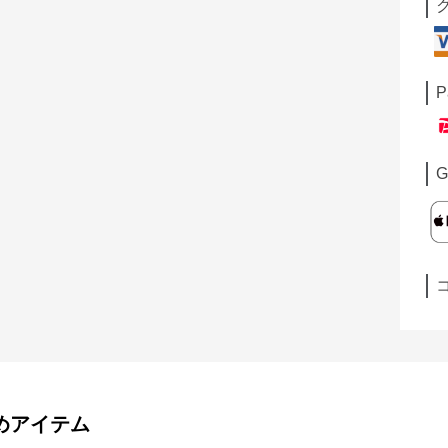
P
G
めアイテム