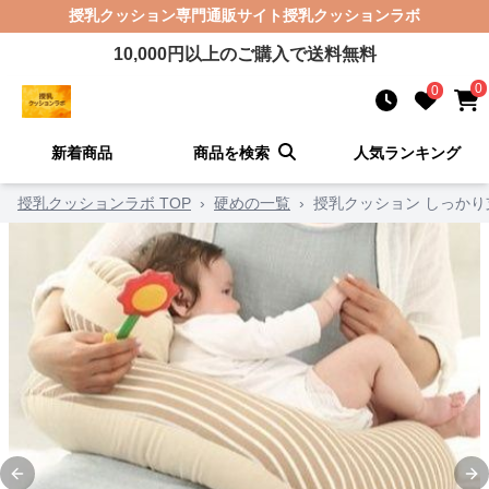
授乳クッション
専門通販サイト
授乳クッションラボ
10,000
円以上のご購入で送料無料
0
0
新着商品
商品を検索
人気ランキング
授乳クッションラボ TOP
›
硬めの一覧
›
授乳クッション しっか
Previous slide
Ne