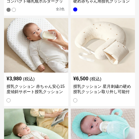
コンパクト哺乳瓶ホルダークッ
硬め赤ちゃん用授乳クッション
ション
全
2
色
¥
3,980
¥
6,500
(税込)
(税込)
授乳クッション 赤ちゃん安心15
授乳クッション 星月刺繍の硬め
度傾斜サポート授乳クッション
授乳クッション取り外し可能付
硬め
き