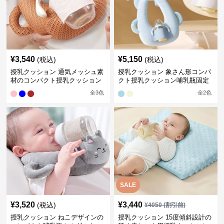
¥
3,540
¥
5,150
(税込)
(税込)
授乳クッション 通気メッシュ素
授乳クッション 象さん形コンパ
材のコンパクト授乳クッション
クト授乳クッション哺乳瓶固定
全
3
色
全
2
色
SALE
¥
3,520
¥
3,440
(税込)
¥
4050
(割引前)
授乳クッション ねこデザインの
授乳クッション 15度傾斜設計の