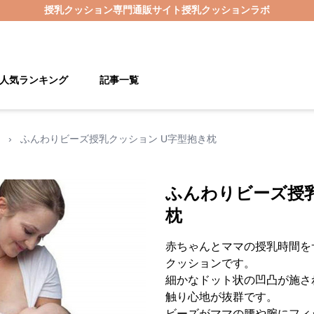
授乳クッション
専門通販サイト
授乳クッションラボ
人気ランキング
記事一覧
›
ふんわりビーズ授乳クッション U字型抱き枕
ふんわりビーズ授乳
枕
赤ちゃんとママの授乳時間を
クッションです。
細かなドット状の凹凸が施さ
触り心地が抜群です。
ビーズがママの腰や腕にフィ