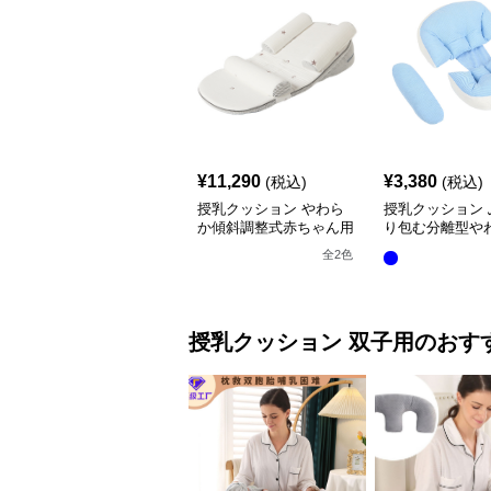
¥
11,290
¥
3,380
(税込)
(税込)
授乳クッション やわら
授乳クッション 
か傾斜調整式赤ちゃん用
り包む分離型や
抱き枕クッション
乳クッション
全
2
色
授乳クッション
双子用
のおす