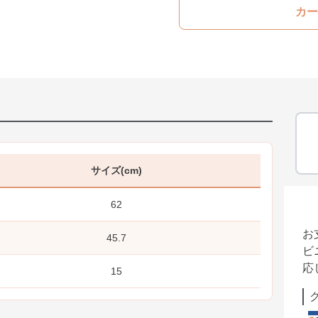
カー
サイズ(cm)
62
お
45.7
ビ
応
15