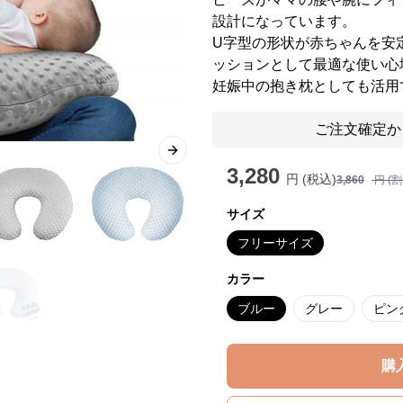
設計になっています。
U字型の形状が赤ちゃんを安
ッションとして最適な使い心
妊娠中の抱き枕としても活用
ご注文確定か
Next slide
3,280
円 (税込)
3,860
円 (
サイズ
フリーサイズ
カラー
ブルー
グレー
ピン
購