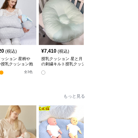
20
¥
7,410
¥
4,380
(税込)
(税込)
(税込)
クッション 星柄や
授乳クッション 星と月
授乳クッション かわい
か授乳クッション抱
の刺繍キルト授乳クッシ
い柄のビーズ入り授乳ク
兼用多機能タイプ
ョン ビーズ入り丸型
ッション
全
3
色
全
4
色
もっと見る