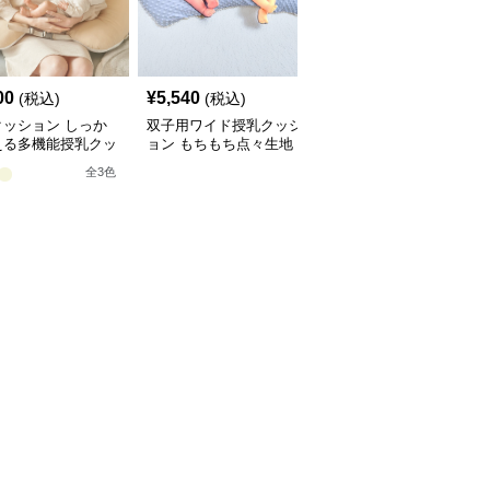
00
¥
5,540
¥
5,060
(税込)
(税込)
(税込)
クッション しっか
双子用ワイド授乳クッシ
授乳クッション 双子対
える多機能授乳クッ
ョン もちもち点々生地
応しっかり支える硬めタ
ン
イプ授乳枕
全
3
色
全
3
色