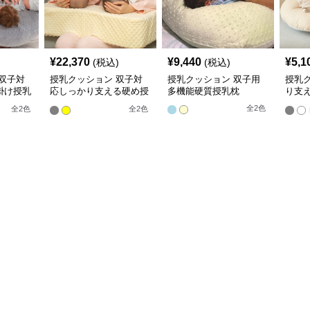
¥
22,370
¥
9,440
¥
5,1
(税込)
(税込)
双子対
授乳クッション 双子対
授乳クッション 双子用
授乳
掛け授乳
応しっかり支える硬め授
多機能硬質授乳枕
り支
乳クッション
ショ
全
2
色
全
2
色
全
2
色