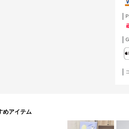
P
G
すめアイテム