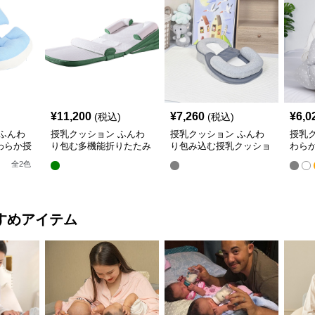
¥
11,200
¥
7,260
¥
6,0
(税込)
(税込)
ふんわ
授乳クッション ふんわ
授乳クッション ふんわ
授乳
わらか授
り包む多機能折りたたみ
り包み込む授乳クッショ
わら
授乳クッション
ン U字型多機能タイプ
き枕
全
2
色
すめアイテム