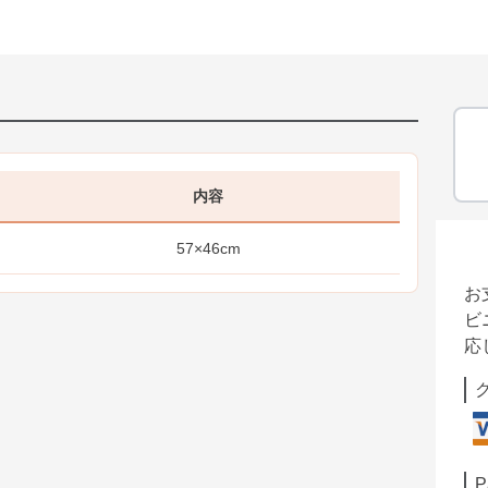
内容
57×46cm
お
ビ
応
P