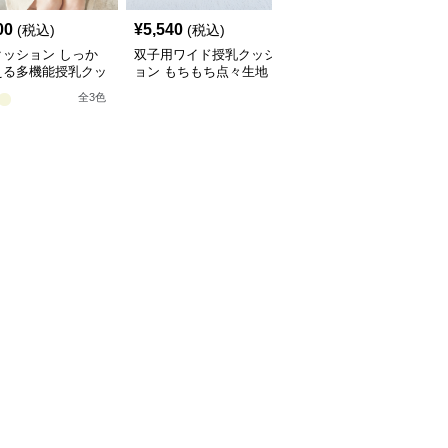
00
¥
5,540
¥
5,060
(税込)
(税込)
(税込)
クッション しっか
双子用ワイド授乳クッシ
授乳クッション 双子対
える多機能授乳クッ
ョン もちもち点々生地
応しっかり支える硬めタ
ン
イプ授乳枕
全
3
色
全
3
色