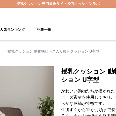
授乳クッション
専門通販サイト
授乳クッションラボ
人気ランキング
記事一覧
›
授乳クッション 動物柄ビーズ入り授乳クッション U字型
授乳クッション 
ション U字型
かわいい動物たちが描かれた
ビーズ素材を使用しており、
らかな感触が特徴です。
生後すぐから12か月頃まで
ろん、うつぶせ練習や座る練