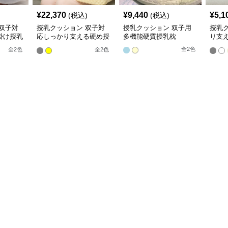
¥
22,370
¥
9,440
¥
5,1
(税込)
(税込)
双子対
授乳クッション 双子対
授乳クッション 双子用
授乳
掛け授乳
応しっかり支える硬め授
多機能硬質授乳枕
り支
乳クッション
ショ
全
2
色
全
2
色
全
2
色