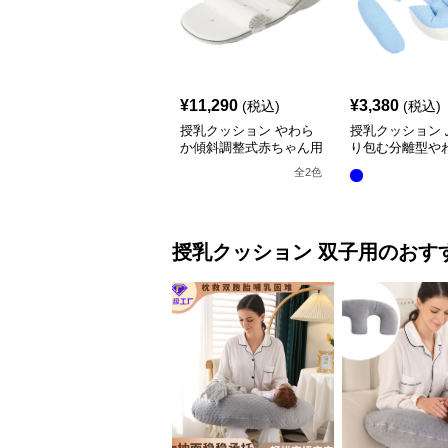
¥
11,290
¥
3,380
(税込)
(税込)
授乳クッション やわら
授乳クッション 
か傾斜調整式赤ちゃん用
り包む分離型や
抱き枕クッション
乳クッション
全
2
色
授乳クッション
双子用
のおす