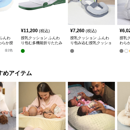
¥
11,200
¥
7,260
¥
6,0
(税込)
(税込)
ふんわ
授乳クッション ふんわ
授乳クッション ふんわ
授乳
わらか授
り包む多機能折りたたみ
り包み込む授乳クッショ
わら
授乳クッション
ン U字型多機能タイプ
き枕
全
2
色
すめアイテム