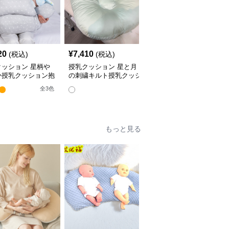
20
¥
7,410
¥
4,380
(税込)
(税込)
(税込)
クッション 星柄や
授乳クッション 星と月
授乳クッション かわい
か授乳クッション抱
の刺繍キルト授乳クッシ
い柄のビーズ入り授乳ク
兼用多機能タイプ
ョン ビーズ入り丸型
ッション
全
3
色
全
4
色
もっと見る