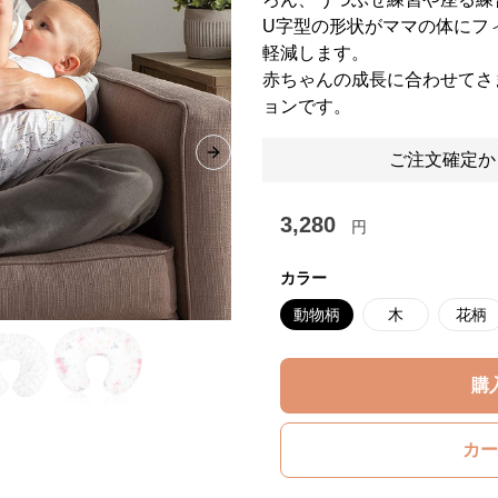
U字型の形状がママの体にフ
軽減します。
赤ちゃんの成長に合わせてさ
ョンです。
ご注文確定か
Next slide
3,280
円
カラー
動物柄
木
花柄
購
カー