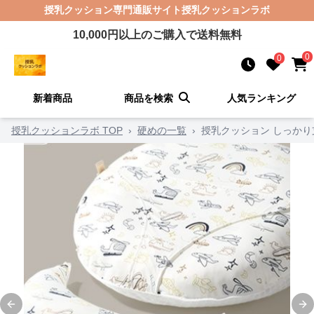
授乳クッション
専門通販サイト
授乳クッションラボ
10,000
円以上のご購入で送料無料
0
0
新着商品
商品を検索
人気ランキング
授乳クッションラボ TOP
›
硬めの一覧
›
授乳クッション しっか
Previous slide
Ne