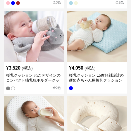
全
3
色
全
2
色
¥
3,520
¥
4,050
(税込)
(税込)
授乳クッション ねこデザインの
授乳クッション 15度傾斜設計の
コンパクト哺乳瓶ホルダークッ
硬め赤ちゃん用授乳クッション
ション
全
2
色