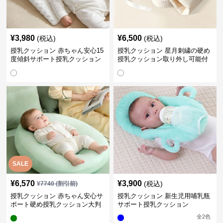
¥
3,980
¥
6,500
(税込)
(税込)
授乳クッション 赤ちゃん安心15
授乳クッション 星月刺繍の硬め
度傾斜サポート授乳クッション
授乳クッション取り外し可能付
硬め
き
SALE
¥
6,570
¥
3,900
(税込)
¥
7740
(割引前)
授乳クッション 赤ちゃん安心サ
授乳クッション 新生児用哺乳瓶
ポート硬め授乳クッション大判
サポート授乳クッション
型
全
2
色