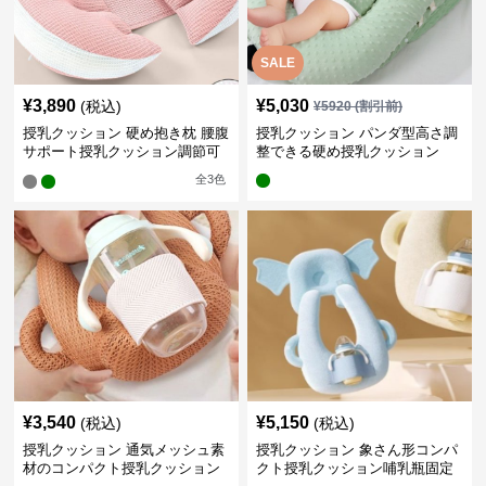
SALE
¥
3,890
¥
5,030
(税込)
¥
5920
(割引前)
授乳クッション 硬め抱き枕 腰腹
授乳クッション パンダ型高さ調
サポート授乳クッション調節可
整できる硬め授乳クッション
能
全
3
色
¥
3,540
¥
5,150
(税込)
(税込)
授乳クッション 通気メッシュ素
授乳クッション 象さん形コンパ
材のコンパクト授乳クッション
クト授乳クッション哺乳瓶固定