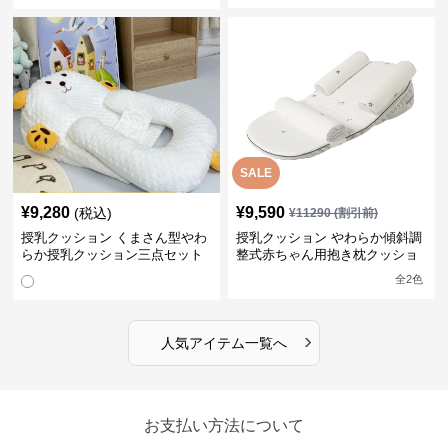
SALE
¥
9,280
¥
9,590
(税込)
¥
11290
(割引前)
授乳クッション くまさん型やわ
授乳クッション やわらか傾斜調
らか授乳クッション三点セット
整式赤ちゃん用抱き枕クッショ
ン
全
2
色
›
人気アイテム一覧へ
お支払い方法について