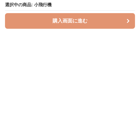
選択中の商品: 小飛行機
購入画面に進む
授乳クッションラボ
について
利用規約
プライバシー