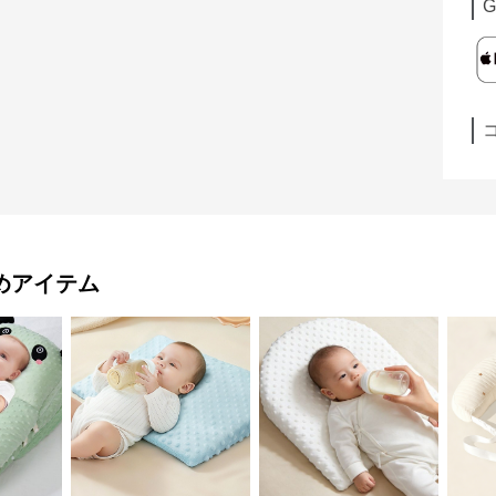
G
めアイテム