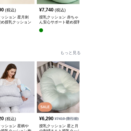
00
¥
7,740
¥
5,440
(税込)
(税込)
(税込)
クッション 星月刺
授乳クッション 赤ちゃ
授乳クッション 星と月
硬め授乳クッション
ん安心サポート硬め授乳
柄のしっかり硬め授乳ク
外し可能付き
クッション大判型
ッション2点セット
もっと見る
SALE
20
¥
6,290
¥
4,380
(税込)
(税込)
¥
7410
(割引前)
クッション 星柄や
授乳クッション 星と月
授乳クッション かわい
か授乳クッション抱
の刺繍キルト授乳クッシ
い柄のビーズ入り授乳ク