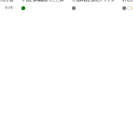
授乳クッション
ン U字型多機能タイプ
き枕
全
2
色