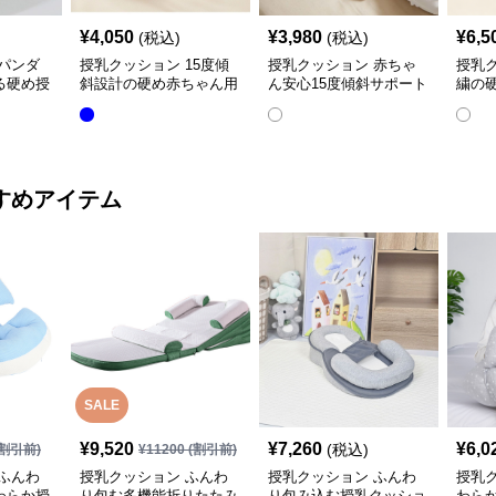
¥
4,050
¥
3,980
¥
6,5
(税込)
(税込)
パンダ
授乳クッション 15度傾
授乳クッション 赤ちゃ
授乳
る硬め授
斜設計の硬め赤ちゃん用
ん安心15度傾斜サポート
繍の
授乳クッション
授乳クッション硬め
取り
すめアイテム
SALE
¥
9,520
¥
7,260
¥
6,0
(税込)
割引前)
¥
11200
(割引前)
ふんわ
授乳クッション ふんわ
授乳クッション ふんわ
授乳
わらか授
り包む多機能折りたたみ
り包み込む授乳クッショ
わら