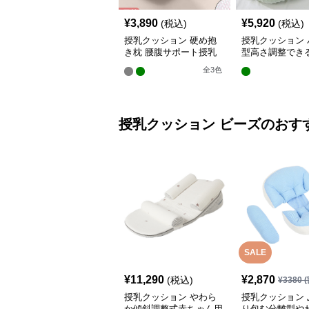
¥
3,890
¥
5,920
(税込)
(税込)
授乳クッション 硬め抱
授乳クッション 
き枕 腰腹サポート授乳
型高さ調整でき
クッション調節可能
乳クッション
全
3
色
授乳クッション
ビーズ
のおす
SALE
¥
11,290
¥
2,870
(税込)
¥
3380
(
授乳クッション やわら
授乳クッション 
か傾斜調整式赤ちゃん用
り包む分離型や