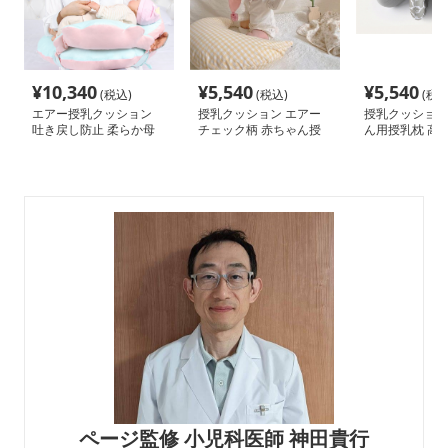
¥
10,340
¥
5,540
¥
5,540
(税込)
(税込)
(税込
エアー授乳クッション
授乳クッション エアー
授乳クッション
吐き戻し防止 柔らか母
チェック柄 赤ちゃん授
ん用授乳枕 高
子枕
乳枕 洗える肌に優しい
能 多機能折り
寝具
ページ監修 小児科医師 神田貴行