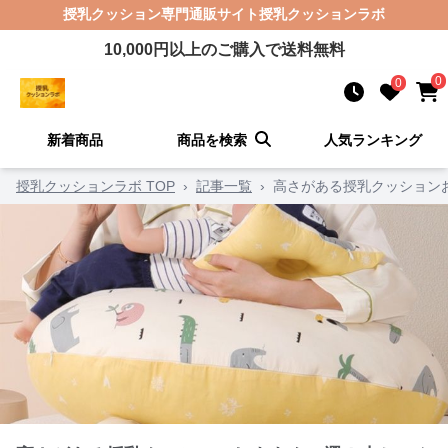
授乳クッション
専門通販サイト
授乳クッションラボ
10,000
円以上のご購入で送料無料
0
0
新着商品
商品を検索
人気ランキング
授乳クッションラボ TOP
›
記事一覧
›
高さがある授乳クッション