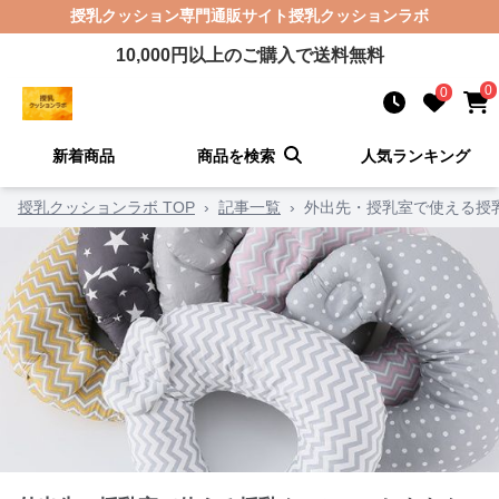
授乳クッション
専門通販サイト
授乳クッションラボ
10,000
円以上のご購入で送料無料
0
0
新着商品
商品を検索
人気ランキング
授乳クッションラボ TOP
›
記事一覧
›
外出先・授乳室で使える授