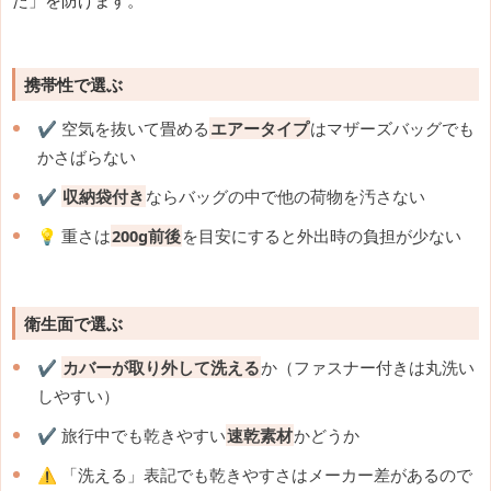
た」を防げます。
携帯性で選ぶ
✔️ 空気を抜いて畳める
エアータイプ
はマザーズバッグでも
かさばらない
✔️
収納袋付き
ならバッグの中で他の荷物を汚さない
💡 重さは
200g前後
を目安にすると外出時の負担が少ない
衛生面で選ぶ
✔️
カバーが取り外して洗える
か（ファスナー付きは丸洗い
しやすい）
✔️ 旅行中でも乾きやすい
速乾素材
かどうか
⚠️ 「洗える」表記でも乾きやすさはメーカー差があるので