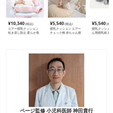
¥
10,340
¥
5,540
¥
5,540
(税込)
(税込)
(税込
エアー授乳クッション
授乳クッション エアー
授乳クッション
吐き戻し防止 柔らか母
チェック柄 赤ちゃん授
ん用授乳枕 高
子枕
乳枕 洗える肌に優しい
能 多機能折り
寝具
ページ監修 小児科医師 神田貴行