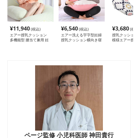
¥
11,940
¥
6,540
¥
3,680
(税込)
(税込)
(税込
エアー授乳クッション
エアー洗える宇字型妊婦
授乳クッション
多機能型 腰当て兼用 妊
授乳クッション横向き寝
模様エアー授乳
婦枕
枕
ン
ページ監修 小児科医師 神田貴行