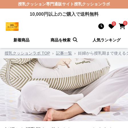
授乳クッション
専門通販サイト
授乳クッションラボ
10,000
円以上のご購入で送料無料
0
0
新着商品
商品を検索
人気ランキング
授乳クッションラボ TOP
›
記事一覧
›
妊婦から授乳期まで使える